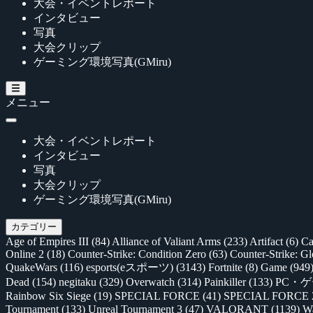
大会・イベントレポート
インタビュー
写真
大会クリップ
ゲーミング環境写真(GMiru)
メニュー
大会・イベントレポート
インタビュー
写真
大会クリップ
ゲーミング環境写真(GMiru)
カテゴリー
Age of Empires III
(84)
Alliance of Valiant Arms
(233)
Artifact
(6)
Ca
Online 2
(18)
Counter-Strike: Condition Zero
(63)
Counter-Strike: G
QuakeWars
(116)
esports(eスポーツ)
(3143)
Fortnite
(8)
Game
(949
Dead
(154)
negitaku
(329)
Overwatch
(314)
Painkiller
(133)
PC・
Rainbow Six Siege
(19)
SPECIAL FORCE
(41)
SPECIAL FORCE
Tournament
(133)
Unreal Tournament 3
(47)
VALORANT
(1139)
Wa