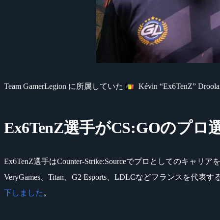
Team GamerLegion に所属していた
Kévin “Ex6TenZ
Ex6TenZ選手がCS:GOのプ
Ex6TenZ選手はCounter-Strike:Sourceでプロとしてのキャ
VeryGames、Titan、G2 Esports、LDLCなどフラン
下しました
。