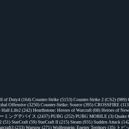
ll of Duty4
(164)
Counter-Strike
(5153)
Counter-Strike 2 (CS2)
(989)
lobal Offensive
(3250)
Counter-Strike: Source
(395)
CROSSFIRE
(113
)
Half-Life2
(242)
Hearthstone: Heroes of Warcraft
(68)
Heroes of New
ゲーミングデバイス
(2437)
PUBG
(252)
PUBG MOBILE
(3)
Quake 
 2
(51)
StarCraft
(59)
StarCraft II
(215)
Steam
(931)
Sudden Attack
(14
rcraft3
(233)
Warsow
(271)
Wolfenstein: Enemy Territory
(35)
トピ