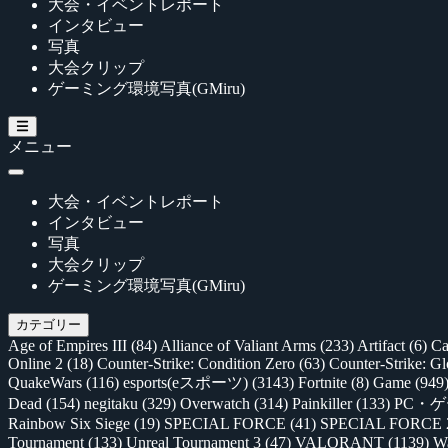
大会・イベントレポート
インタビュー
写真
大会クリップ
ゲーミング環境写真(GMiru)
メニュー
大会・イベントレポート
インタビュー
写真
大会クリップ
ゲーミング環境写真(GMiru)
カテゴリー
Age of Empires III
(84)
Alliance of Valiant Arms
(233)
Artifact
(6)
Ca
Online 2
(18)
Counter-Strike: Condition Zero
(63)
Counter-Strike: G
QuakeWars
(116)
esports(eスポーツ)
(3143)
Fortnite
(8)
Game
(949
Dead
(154)
negitaku
(329)
Overwatch
(314)
Painkiller
(133)
PC・
Rainbow Six Siege
(19)
SPECIAL FORCE
(41)
SPECIAL FORCE
Tournament
(133)
Unreal Tournament 3
(47)
VALORANT
(1139)
Wa