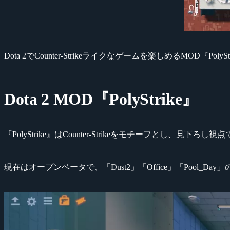
Dota 2でCounter-Strikeライクなゲームを楽しめるMOD『Po
Dota 2 MOD『PolyStrike』
『PolyStrike』はCounter-Strikeをモチーフとし、見下ろし
現在はオープンベータで、「Dust2」「Office」「Poo