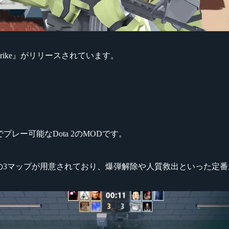
lyStrike』がリリースされています。
視点でプレー可能なDota 2のMODです。
l_Day」の3マップが用意されており、爆弾解除や人質救出といっ