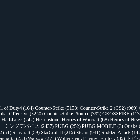
ll of Duty4
(164)
Counter-Strike
(5153)
Counter-Strike 2 (CS2)
(989)
lobal Offensive
(3250)
Counter-Strike: Source
(395)
CROSSFIRE
(113
)
Half-Life2
(242)
Hearthstone: Heroes of Warcraft
(68)
Heroes of New
ゲーミングデバイス
(2437)
PUBG
(252)
PUBG MOBILE
(3)
Quake 
 2
(51)
StarCraft
(59)
StarCraft II
(215)
Steam
(931)
Sudden Attack
(14
rcraft3
(233)
Warsow
(271)
Wolfenstein: Enemy Territory
(35)
トピ