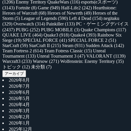
(1206)
Enemy Territory QuakeWars
(116)
esports(eスポーツ)
(3143)
Fortnite
(8)
Game
(949)
Half-Life2
(242)
Hearthstone:
Heroes of Warcraft
(68)
Heroes of Newerth
(49)
Heroes of the
Storm
(5)
League of Legends
(590)
Left 4 Dead
(154)
negitaku
(329)
Overwatch
(314)
Painkiller
(133)
PC・ゲーミングデバイス
(2437)
PUBG
(252)
PUBG MOBILE
(3)
Quake Champions
(117)
QUAKE LIVE
(464)
Quake3
(918)
Quake4
(393)
Rainbow Six
Siege
(19)
SPECIAL FORCE
(41)
SPECIAL FORCE 2
(51)
StarCraft
(59)
StarCraft II
(215)
Steam
(931)
Sudden Attack
(142)
Team Fortress 2
(614)
Team Fotress Classic
(15)
Unreal
Tournament
(133)
Unreal Tournament 3
(47)
VALORANT
(1139)
Warcraft3
(233)
Warsow
(271)
Wolfenstein: Enemy Territory
(35)
トピック
(12)
未分類
(7)
アーカイブ
2026年8月
2026年7月
2026年6月
2026年5月
2026年4月
2026年3月
2026年2月
2026年1月
2025年12月