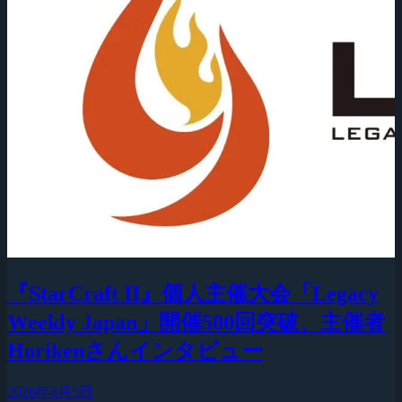
『StarCraft II』個人主催大会「Legacy
Weekly Japan」開催500回突破、主催者
Horikenさんインタビュー
2026年8月5日