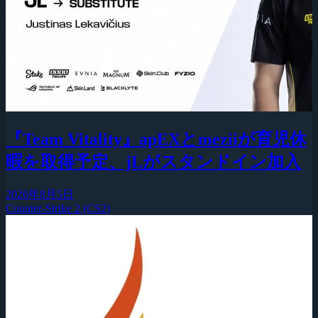
『Team Vitality』apEXとmeziiが育児休
暇を取得予定、jLがスタンドイン加入
2026年8月5日
Counter-Strike 2 (CS2)