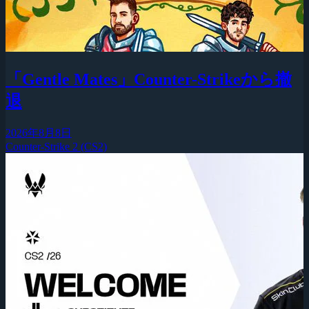
「Gentle Mates」Counter-Strikeから撤
退
2026年8月8日
Counter-Strike 2 (CS2)