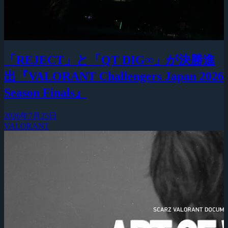
「REJECT」と「QT DIG∞」が決勝進
出『VALORANT Challengers Japan 2026
Season Finals』
2026年7月25日
VALORANT