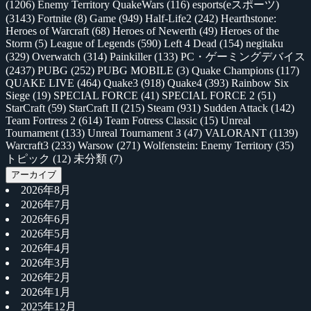
(1206)
Enemy Territory QuakeWars
(116)
esports(eスポーツ)
(3143)
Fortnite
(8)
Game
(949)
Half-Life2
(242)
Hearthstone:
Heroes of Warcraft
(68)
Heroes of Newerth
(49)
Heroes of the
Storm
(5)
League of Legends
(590)
Left 4 Dead
(154)
negitaku
(329)
Overwatch
(314)
Painkiller
(133)
PC・ゲーミングデバイス
(2437)
PUBG
(252)
PUBG MOBILE
(3)
Quake Champions
(117)
QUAKE LIVE
(464)
Quake3
(918)
Quake4
(393)
Rainbow Six
Siege
(19)
SPECIAL FORCE
(41)
SPECIAL FORCE 2
(51)
StarCraft
(59)
StarCraft II
(215)
Steam
(931)
Sudden Attack
(142)
Team Fortress 2
(614)
Team Fotress Classic
(15)
Unreal
Tournament
(133)
Unreal Tournament 3
(47)
VALORANT
(1139)
Warcraft3
(233)
Warsow
(271)
Wolfenstein: Enemy Territory
(35)
トピック
(12)
未分類
(7)
アーカイブ
2026年8月
2026年7月
2026年6月
2026年5月
2026年4月
2026年3月
2026年2月
2026年1月
2025年12月