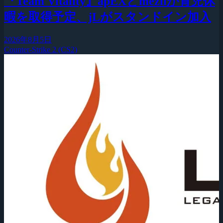
『Team Vitality』apEXとmeziiが育児休
暇を取得予定、jLがスタンドイン加入
2026年8月5日
Counter-Strike 2 (CS2)