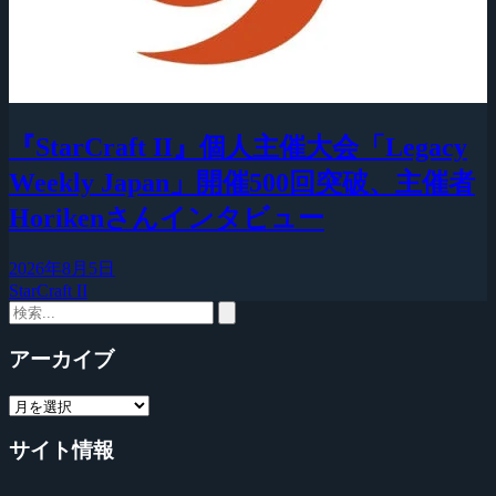
『StarCraft II』個人主催大会「Legacy
Weekly Japan」開催500回突破、主催者
Horikenさんインタビュー
2026年8月5日
StarCraft II
アーカイブ
サイト情報