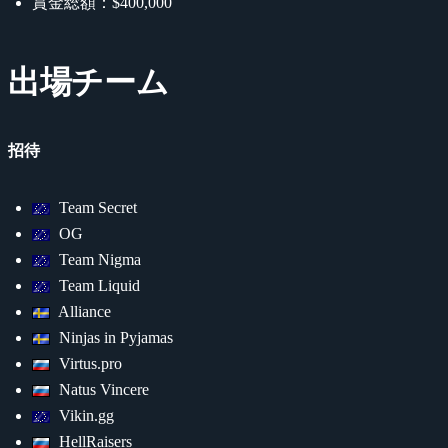
賞金総額：$400,000
出場チーム
招待
Team Secret
OG
Team Nigma
Team Liquid
Alliance
Ninjas in Pyjamas
Virtus.pro
Natus Vincere
Vikin.gg
HellRaisers