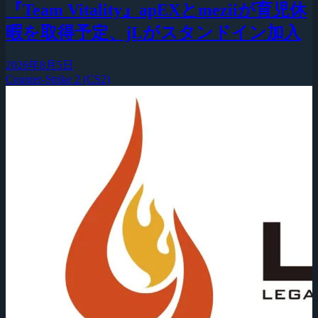
『Team Vitality』apEXとmeziiが育児休
暇を取得予定、jLがスタンドイン加入
2026年8月5日
Counter-Strike 2 (CS2)