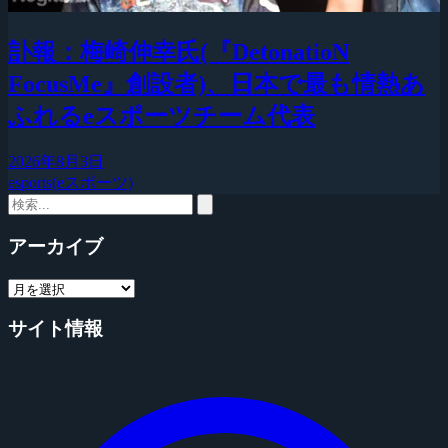
訃報：梅崎伸幸氏(『DetonatioN
FocusMe』創設者)、日本で最も情熱あ
ふれるeスポーツチーム代表
2026年8月3日
esports(eスポーツ)
アーカイブ
サイト情報