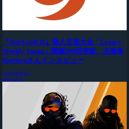
『StarCraft II』個人主催大会「Legacy
Weekly Japan」開催500回突破、主催者
Horikenさんインタビュー
2026年8月5日
StarCraft II