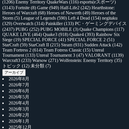
(1206)
Enemy Territory QuakeWars
(116)
esports(eスポーツ)
(3143)
Fortnite
(8)
Game
(949)
Half-Life2
(242)
Hearthstone:
Heroes of Warcraft
(68)
Heroes of Newerth
(49)
Heroes of the
Storm
(5)
League of Legends
(590)
Left 4 Dead
(154)
negitaku
(329)
Overwatch
(314)
Painkiller
(133)
PC・ゲーミングデバイス
(2437)
PUBG
(252)
PUBG MOBILE
(3)
Quake Champions
(117)
QUAKE LIVE
(464)
Quake3
(918)
Quake4
(393)
Rainbow Six
Siege
(19)
SPECIAL FORCE
(41)
SPECIAL FORCE 2
(51)
StarCraft
(59)
StarCraft II
(215)
Steam
(931)
Sudden Attack
(142)
Team Fortress 2
(614)
Team Fotress Classic
(15)
Unreal
Tournament
(133)
Unreal Tournament 3
(47)
VALORANT
(1139)
Warcraft3
(233)
Warsow
(271)
Wolfenstein: Enemy Territory
(35)
トピック
(12)
未分類
(7)
アーカイブ
2026年8月
2026年7月
2026年6月
2026年5月
2026年4月
2026年3月
2026年2月
2026年1月
2025年12月