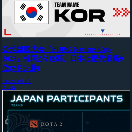
公式国際大会『PUBG Nations Cup
2024』韓国が2連覇、日本は歴代最高9
位(2ドン勝)
2024年9月9日
PUBG