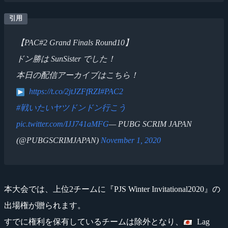
【PAC#2 Grand Finals Round10】
ドン勝は SunSister でした！
本日の配信アーカイブはこちら！
https://t.co/2jtJZFfRZI
#PAC2
#戦いたいヤツドンドン行こう
pic.twitter.com/IJJ741aMFG
— PUBG SCRIM JAPAN
(@PUBGSCRIMJAPAN)
November 1, 2020
本大会では、上位2チームに『PJS Winter Invitational2020』の
出場権が贈られます。
すでに権利を保有しているチームは除外となり、
Lag