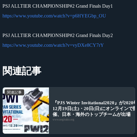
PSJ ALLTIER CHAMPIONSHIP#2 Grand Finals Day1
https://www.youtube.com/watch?v=p6HYEGbp_OU
PSJ ALLTIER CHAMPIONSHIP#2 Grand Finals Day2
https://www.youtube.com/watch?v=vyDXe8CY7rY
関連記事
関連記事
『PJS Winter Invitational2020』が2020
12月19日(土)・20日(日)にオンラインで
催、日本・海外のトップチームが出場
www.negitaku.org