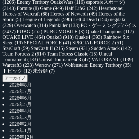
(1206)
Enemy Territory QuakeWars
(116)
esports(eスポーツ)
(3143)
Fortnite
(8)
Game
(949)
Half-Life2
(242)
Hearthstone:
Heroes of Warcraft
(68)
Heroes of Newerth
(49)
Heroes of the
Storm
(5)
League of Legends
(590)
Left 4 Dead
(154)
negitaku
(329)
Overwatch
(314)
Painkiller
(133)
PC・ゲーミングデバイス
(2437)
PUBG
(252)
PUBG MOBILE
(3)
Quake Champions
(117)
QUAKE LIVE
(464)
Quake3
(918)
Quake4
(393)
Rainbow Six
Siege
(19)
SPECIAL FORCE
(41)
SPECIAL FORCE 2
(51)
StarCraft
(59)
StarCraft II
(215)
Steam
(931)
Sudden Attack
(142)
Team Fortress 2
(614)
Team Fotress Classic
(15)
Unreal
Tournament
(133)
Unreal Tournament 3
(47)
VALORANT
(1139)
Warcraft3
(233)
Warsow
(271)
Wolfenstein: Enemy Territory
(35)
トピック
(12)
未分類
(7)
アーカイブ
2026年8月
2026年7月
2026年6月
2026年5月
2026年4月
2026年3月
2026年2月
2026年1月
2025年12月