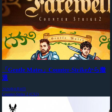
「Gentle Mates」Counter-Strikeから撤
退
2026年8月8日
Counter-Strike 2 (CS2)