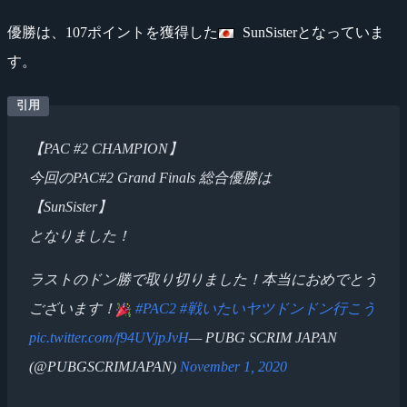
優勝は、107ポイントを獲得した
SunSisterとなっていま
す。
【PAC #2 CHAMPION】
今回のPAC#2 Grand Finals 総合優勝は
【SunSister】
となりました！
ラストのドン勝で取り切りました！本当におめでとう
ございます！
#PAC2
#戦いたいヤツドンドン行こう
pic.twitter.com/f94UVjpJvH
— PUBG SCRIM JAPAN
(@PUBGSCRIMJAPAN)
November 1, 2020