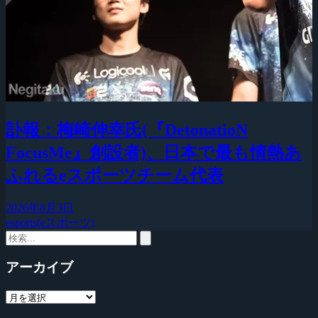
訃報：梅崎伸幸氏(『DetonatioN
FocusMe』創設者)、日本で最も情熱あ
ふれるeスポーツチーム代表
2026年8月3日
esports(eスポーツ)
アーカイブ