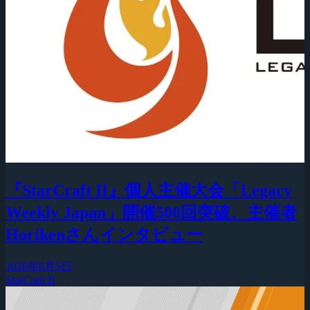
『StarCraft II』個人主催大会「Legacy
Weekly Japan」開催500回突破、主催者
Horikenさんインタビュー
2026年8月5日
StarCraft II