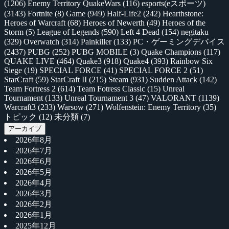
(1206)
Enemy Territory QuakeWars
(116)
esports(eスポーツ)
(3143)
Fortnite
(8)
Game
(949)
Half-Life2
(242)
Hearthstone:
Heroes of Warcraft
(68)
Heroes of Newerth
(49)
Heroes of the
Storm
(5)
League of Legends
(590)
Left 4 Dead
(154)
negitaku
(329)
Overwatch
(314)
Painkiller
(133)
PC・ゲーミングデバイス
(2437)
PUBG
(252)
PUBG MOBILE
(3)
Quake Champions
(117)
QUAKE LIVE
(464)
Quake3
(918)
Quake4
(393)
Rainbow Six
Siege
(19)
SPECIAL FORCE
(41)
SPECIAL FORCE 2
(51)
StarCraft
(59)
StarCraft II
(215)
Steam
(931)
Sudden Attack
(142)
Team Fortress 2
(614)
Team Fotress Classic
(15)
Unreal
Tournament
(133)
Unreal Tournament 3
(47)
VALORANT
(1139)
Warcraft3
(233)
Warsow
(271)
Wolfenstein: Enemy Territory
(35)
トピック
(12)
未分類
(7)
アーカイブ
2026年8月
2026年7月
2026年6月
2026年5月
2026年4月
2026年3月
2026年2月
2026年1月
2025年12月