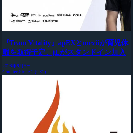
『Team Vitality』apEXとmeziiが育児休
暇を取得予定、jLがスタンドイン加入
2026年8月5日
Counter-Strike 2 (CS2)