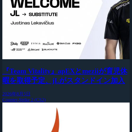
『Team Vitality』apEXとmeziiが育児休
暇を取得予定、jLがスタンドイン加入
2026年8月5日
Counter-Strike 2 (CS2)