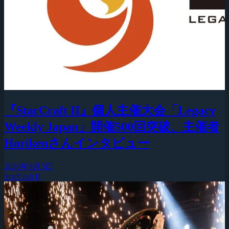
『StarCraft II』個人主催大会「Legacy
Weekly Japan」開催500回突破、主催者
Horikenさんインタビュー
2026年8月5日
StarCraft II