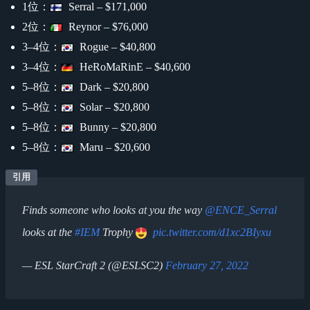
1位：
Serral – $171,000
2位：
Reynor – $76,000
3​–​4位：
Rogue – $40,800
3​–​4位：
HeRoMaRinE – $40,600
5​–​8位：
Dark – $20,800
5​–​8位：
Solar – $20,800
5​–​8位：
Bunny – $20,800
5​–​8位：
Maru – $20,600
Finds someone who looks at you the way
@ENCE_Serral
looks at the
#IEM
Trophy
pic.twitter.com/d1xc2BIyxu
— ESL StarCraft 2 (@ESLSC2)
February 27, 2022