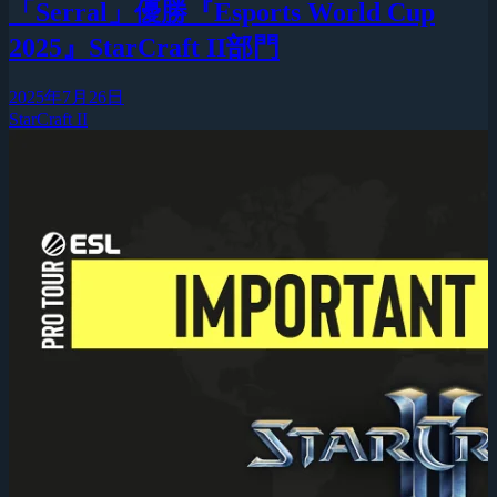
「Serral」優勝『Esports World Cup
2025』StarCraft II部門
2025年7月26日
StarCraft II