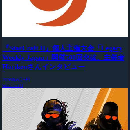
『StarCraft II』個人主催大会「Legacy
Weekly Japan」開催500回突破、主催者
Horikenさんインタビュー
2026年8月5日
StarCraft II