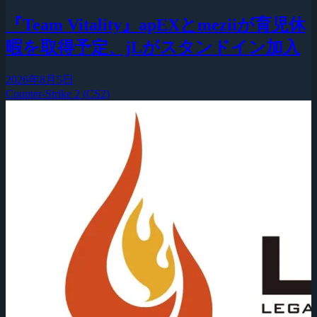
『Team Vitality』apEXとmeziiが育児休
暇を取得予定、jLがスタンドイン加入
2026年8月5日
Counter-Strike 2 (CS2)