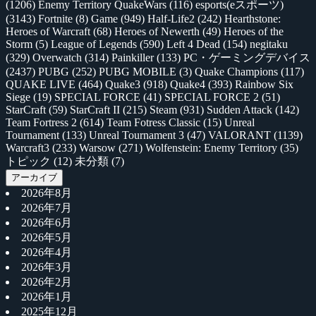
(1206)
Enemy Territory QuakeWars
(116)
esports(eスポーツ)
(3143)
Fortnite
(8)
Game
(949)
Half-Life2
(242)
Hearthstone:
Heroes of Warcraft
(68)
Heroes of Newerth
(49)
Heroes of the
Storm
(5)
League of Legends
(590)
Left 4 Dead
(154)
negitaku
(329)
Overwatch
(314)
Painkiller
(133)
PC・ゲーミングデバイス
(2437)
PUBG
(252)
PUBG MOBILE
(3)
Quake Champions
(117)
QUAKE LIVE
(464)
Quake3
(918)
Quake4
(393)
Rainbow Six
Siege
(19)
SPECIAL FORCE
(41)
SPECIAL FORCE 2
(51)
StarCraft
(59)
StarCraft II
(215)
Steam
(931)
Sudden Attack
(142)
Team Fortress 2
(614)
Team Fotress Classic
(15)
Unreal
Tournament
(133)
Unreal Tournament 3
(47)
VALORANT
(1139)
Warcraft3
(233)
Warsow
(271)
Wolfenstein: Enemy Territory
(35)
トピック
(12)
未分類
(7)
アーカイブ
2026年8月
2026年7月
2026年6月
2026年5月
2026年4月
2026年3月
2026年2月
2026年1月
2025年12月