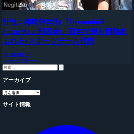
訃報：梅崎伸幸氏(『DetonatioN
FocusMe』創設者)、日本で最も情熱あ
ふれるeスポーツチーム代表
2026年8月3日
esports(eスポーツ)
アーカイブ
サイト情報