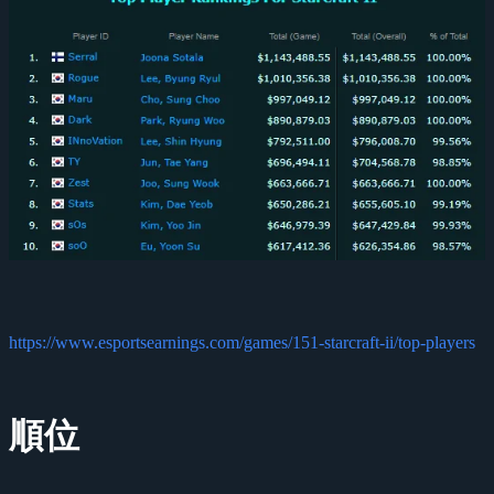
https://www.esportsearnings.com/games/151-starcraft-ii/top-players
順位