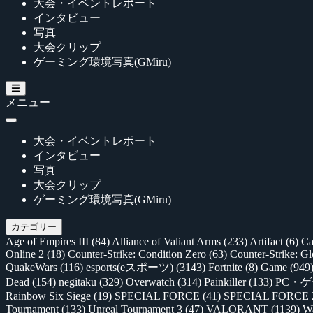
大会・イベントレポート
インタビュー
写真
大会クリップ
ゲーミング環境写真(GMiru)
メニュー
大会・イベントレポート
インタビュー
写真
大会クリップ
ゲーミング環境写真(GMiru)
カテゴリー
Age of Empires III
(84)
Alliance of Valiant Arms
(233)
Artifact
(6)
Ca
Online 2
(18)
Counter-Strike: Condition Zero
(63)
Counter-Strike: G
QuakeWars
(116)
esports(eスポーツ)
(3143)
Fortnite
(8)
Game
(949
Dead
(154)
negitaku
(329)
Overwatch
(314)
Painkiller
(133)
PC・
Rainbow Six Siege
(19)
SPECIAL FORCE
(41)
SPECIAL FORCE
Tournament
(133)
Unreal Tournament 3
(47)
VALORANT
(1139)
Wa