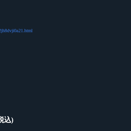
02jh8dvji0a21.html
税込)