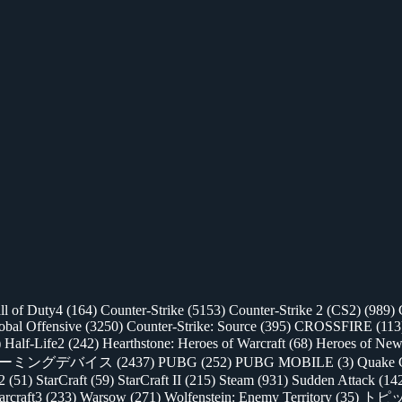
ll of Duty4
(164)
Counter-Strike
(5153)
Counter-Strike 2 (CS2)
(989)
lobal Offensive
(3250)
Counter-Strike: Source
(395)
CROSSFIRE
(113
)
Half-Life2
(242)
Hearthstone: Heroes of Warcraft
(68)
Heroes of New
ゲーミングデバイス
(2437)
PUBG
(252)
PUBG MOBILE
(3)
Quake 
 2
(51)
StarCraft
(59)
StarCraft II
(215)
Steam
(931)
Sudden Attack
(14
rcraft3
(233)
Warsow
(271)
Wolfenstein: Enemy Territory
(35)
トピ