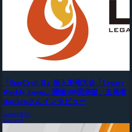
『StarCraft II』個人主催大会「Legacy
Weekly Japan」開催500回突破、主催者
Horikenさんインタビュー
2026年8月5日
StarCraft II