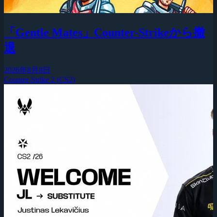
「Gentle Mates」Counter-Strikeから撤
退
2026年8月8日
Counter-Strike 2 (CS2)