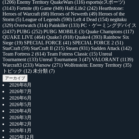
(1206)
Enemy Territory QuakeWars
(116)
esports(eスポーツ)
(3143)
Fortnite
(8)
Game
(949)
Half-Life2
(242)
Hearthstone:
Heroes of Warcraft
(68)
Heroes of Newerth
(49)
Heroes of the
Storm
(5)
League of Legends
(590)
Left 4 Dead
(154)
negitaku
(329)
Overwatch
(314)
Painkiller
(133)
PC・ゲーミングデバイス
(2437)
PUBG
(252)
PUBG MOBILE
(3)
Quake Champions
(117)
QUAKE LIVE
(464)
Quake3
(918)
Quake4
(393)
Rainbow Six
Siege
(19)
SPECIAL FORCE
(41)
SPECIAL FORCE 2
(51)
StarCraft
(59)
StarCraft II
(215)
Steam
(931)
Sudden Attack
(142)
Team Fortress 2
(614)
Team Fotress Classic
(15)
Unreal
Tournament
(133)
Unreal Tournament 3
(47)
VALORANT
(1139)
Warcraft3
(233)
Warsow
(271)
Wolfenstein: Enemy Territory
(35)
トピック
(12)
未分類
(7)
アーカイブ
2026年8月
2026年7月
2026年6月
2026年5月
2026年4月
2026年3月
2026年2月
2026年1月
2025年12月