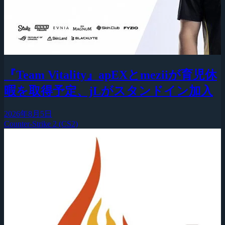
『Team Vitality』apEXとmeziiが育児休
暇を取得予定、jLがスタンドイン加入
2026年8月5日
Counter-Strike 2 (CS2)