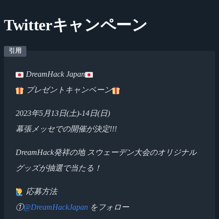
Twitterキャンペーン
DreamHack Japan
プレゼントキャンペーン
2023年5月13日(土)-14日(日)
幕張メッセでの開催が決定!!!
DreamHack発祥の地 スウェーデン大会のオリジナル
グッズが抽選で当たる！
応募方法
①
@DreamHackJapan
をフォロー