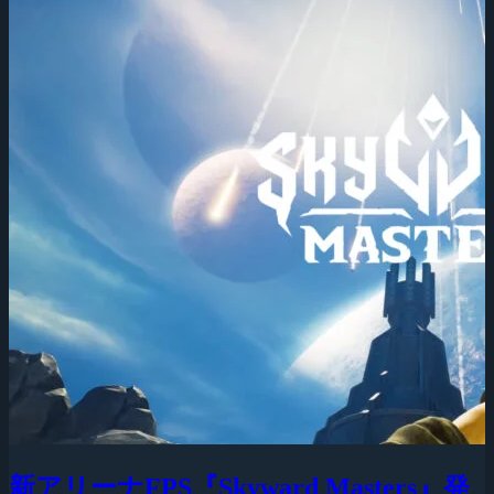
新アリーナFPS『Skyward Masters』発