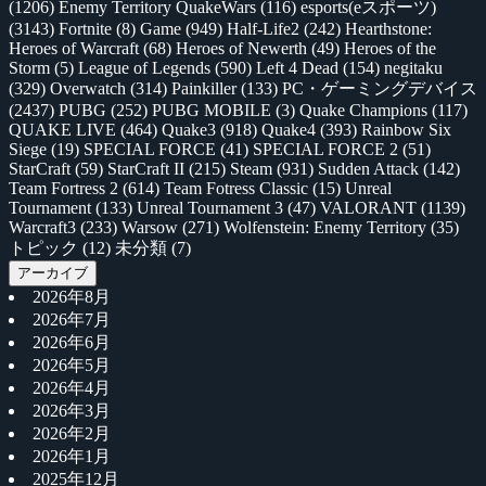
(1206)
Enemy Territory QuakeWars
(116)
esports(eスポーツ)
(3143)
Fortnite
(8)
Game
(949)
Half-Life2
(242)
Hearthstone:
Heroes of Warcraft
(68)
Heroes of Newerth
(49)
Heroes of the
Storm
(5)
League of Legends
(590)
Left 4 Dead
(154)
negitaku
(329)
Overwatch
(314)
Painkiller
(133)
PC・ゲーミングデバイス
(2437)
PUBG
(252)
PUBG MOBILE
(3)
Quake Champions
(117)
QUAKE LIVE
(464)
Quake3
(918)
Quake4
(393)
Rainbow Six
Siege
(19)
SPECIAL FORCE
(41)
SPECIAL FORCE 2
(51)
StarCraft
(59)
StarCraft II
(215)
Steam
(931)
Sudden Attack
(142)
Team Fortress 2
(614)
Team Fotress Classic
(15)
Unreal
Tournament
(133)
Unreal Tournament 3
(47)
VALORANT
(1139)
Warcraft3
(233)
Warsow
(271)
Wolfenstein: Enemy Territory
(35)
トピック
(12)
未分類
(7)
アーカイブ
2026年8月
2026年7月
2026年6月
2026年5月
2026年4月
2026年3月
2026年2月
2026年1月
2025年12月