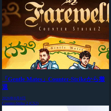
「Gentle Mates」Counter-Strikeから撤
退
2026年8月8日
Counter-Strike 2 (CS2)