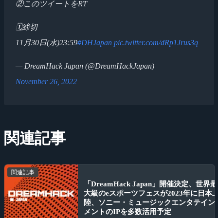
②このツイートをRT
🗓締切
11月30日(水)23:59
#DHJapan
pic.twitter.com/dRp1Jrus3q
— DreamHack Japan (@DreamHackJapan)
November 26, 2022
関連記事
関連記事
「DreamHack Japan」開催決定、世界最
大級のeスポーツフェスが2023年に日本
陸、ソニー・ミュージックエンタテイン
メントのIPを多数活用予定