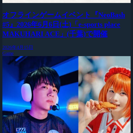
オフラインゲームイベント『NeoBash
#5』2026年6月6日(土)「e-sports place
MAKUHARI ACE」(千葉)で開催
2026年4月15日
Game