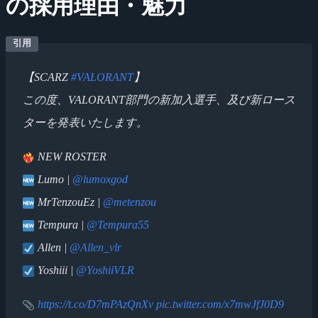
の採用理由・魅力
【SCARZ
#VALORANT
】
この度、VALORANT部門の新加入選手、及び新ロース
ターを発表いたします。
NEW ROSTER
Lumo |
@lumoxgod
MrTenzouEz |
@metenzou
Tempura |
@Tempura55
Allen |
@Allen_vlr
Yoshiii |
@YoshiiVLR
https://t.co/D7mPAzQnXv
pic.twitter.com/x7mwJfJ0D9