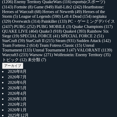
(1206)
Enemy Territory QuakeWars
(116)
esports(eスポーツ)
(3143)
Fortnite
(8)
Game
(949)
Half-Life2
(242)
Hearthstone:
Heroes of Warcraft
(68)
Heroes of Newerth
(49)
Heroes of the
Storm
(5)
League of Legends
(590)
Left 4 Dead
(154)
negitaku
(329)
Overwatch
(314)
Painkiller
(133)
PC・ゲーミングデバイス
(2437)
PUBG
(252)
PUBG MOBILE
(3)
Quake Champions
(117)
QUAKE LIVE
(464)
Quake3
(918)
Quake4
(393)
Rainbow Six
Siege
(19)
SPECIAL FORCE
(41)
SPECIAL FORCE 2
(51)
StarCraft
(59)
StarCraft II
(215)
Steam
(931)
Sudden Attack
(142)
Team Fortress 2
(614)
Team Fotress Classic
(15)
Unreal
Tournament
(133)
Unreal Tournament 3
(47)
VALORANT
(1139)
Warcraft3
(233)
Warsow
(271)
Wolfenstein: Enemy Territory
(35)
トピック
(12)
未分類
(7)
アーカイブ
2026年8月
2026年7月
2026年6月
2026年5月
2026年4月
2026年3月
2026年2月
2026年1月
2025年12月