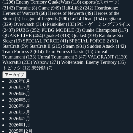
(1206)
Enemy Territory QuakeWars
(116)
esports(eスポーツ)
(3143)
Fortnite
(8)
Game
(949)
Half-Life2
(242)
Hearthstone:
Heroes of Warcraft
(68)
Heroes of Newerth
(49)
Heroes of the
Storm
(5)
League of Legends
(590)
Left 4 Dead
(154)
negitaku
(329)
Overwatch
(314)
Painkiller
(133)
PC・ゲーミングデバイス
(2437)
PUBG
(252)
PUBG MOBILE
(3)
Quake Champions
(117)
QUAKE LIVE
(464)
Quake3
(918)
Quake4
(393)
Rainbow Six
Siege
(19)
SPECIAL FORCE
(41)
SPECIAL FORCE 2
(51)
StarCraft
(59)
StarCraft II
(215)
Steam
(931)
Sudden Attack
(142)
Team Fortress 2
(614)
Team Fotress Classic
(15)
Unreal
Tournament
(133)
Unreal Tournament 3
(47)
VALORANT
(1139)
Warcraft3
(233)
Warsow
(271)
Wolfenstein: Enemy Territory
(35)
トピック
(12)
未分類
(7)
アーカイブ
2026年8月
2026年7月
2026年6月
2026年5月
2026年4月
2026年3月
2026年2月
2026年1月
2025年12月