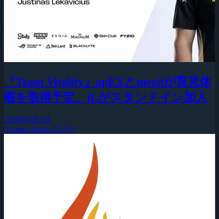
『Team Vitality』apEXとmeziiが育児休
暇を取得予定、jLがスタンドイン加入
2026年8月5日
Counter-Strike 2 (CS2)