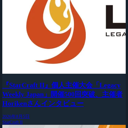
『StarCraft II』個人主催大会「Legacy
Weekly Japan」開催500回突破、主催者
Horikenさんインタビュー
2026年8月5日
StarCraft II