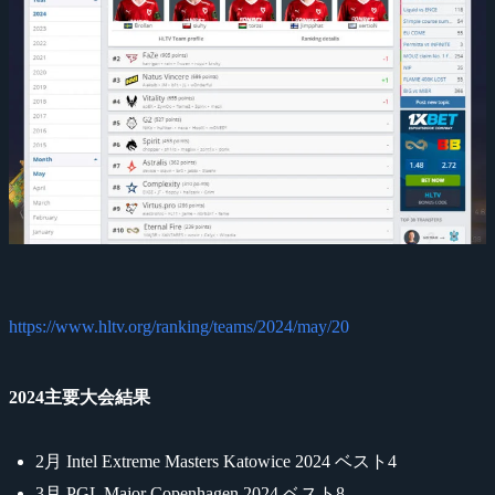
https://www.hltv.org/ranking/teams/2024/may/20
2024主要大会結果
2月 Intel Extreme Masters Katowice 2024 ベスト4
3月 PGL Major Copenhagen 2024 ベスト8