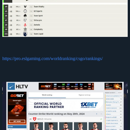
https://pro.eslgaming.com/worldranking/csgo/rankings/