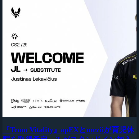
『Team Vitality』apEXとmeziiが育児休