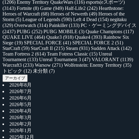
(1206)
Enemy Territory QuakeWars
(116)
esports(eスポーツ)
(3143)
Fortnite
(8)
Game
(949)
Half-Life2
(242)
Hearthstone:
Heroes of Warcraft
(68)
Heroes of Newerth
(49)
Heroes of the
Storm
(5)
League of Legends
(590)
Left 4 Dead
(154)
negitaku
(329)
Overwatch
(314)
Painkiller
(133)
PC・ゲーミングデバイス
(2437)
PUBG
(252)
PUBG MOBILE
(3)
Quake Champions
(117)
QUAKE LIVE
(464)
Quake3
(918)
Quake4
(393)
Rainbow Six
Siege
(19)
SPECIAL FORCE
(41)
SPECIAL FORCE 2
(51)
StarCraft
(59)
StarCraft II
(215)
Steam
(931)
Sudden Attack
(142)
Team Fortress 2
(614)
Team Fotress Classic
(15)
Unreal
Tournament
(133)
Unreal Tournament 3
(47)
VALORANT
(1139)
Warcraft3
(233)
Warsow
(271)
Wolfenstein: Enemy Territory
(35)
トピック
(12)
未分類
(7)
アーカイブ
2026年8月
2026年7月
2026年6月
2026年5月
2026年4月
2026年3月
2026年2月
2026年1月
2025年12月