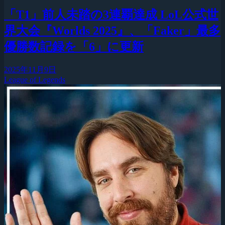
「T1」前人未踏の3連覇達成 LoL公式世
界大会『Worlds 2025』、「Faker」最多
優勝数記録を「6」に更新
2025年11月9日
League of Legends