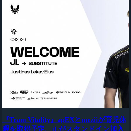
『Team Vitality』apEXとmeziiが育児休
暇を取得予定、jLがスタンドイン加入