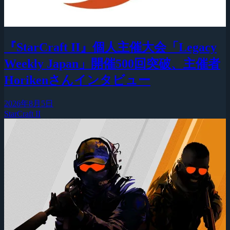
『StarCraft II』個人主催大会「Legacy
Weekly Japan」開催500回突破、主催者
Horikenさんインタビュー
2026年8月5日
StarCraft II