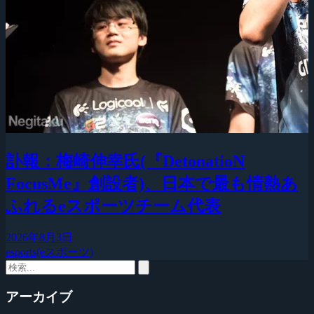
訃報：梅崎伸幸氏(『DetonatioN
FocusMe』創設者)、日本で最も情熱あ
ふれるeスポーツチーム代表
2026年8月3日
esports(eスポーツ)
アーカイブ