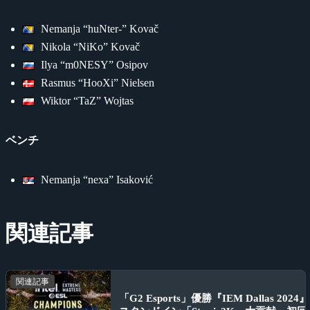
Nemanja “huNter-” Kovač
Nikola “NiKo” Kovač
Ilya “m0NESY” Osipov
Rasmus “HooXi” Nielsen
Wiktor “TaZ” Wojtas
ベンチ
Nemanja “nexa” Isaković
関連記事
関連記事
「G2 Esports」優勝『IEM Dallas 2024』