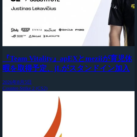
『Team Vitality』apEXとmeziiが育児休
暇を取得予定、jLがスタンドイン加入
2026年8月5日
Counter-Strike 2 (CS2)