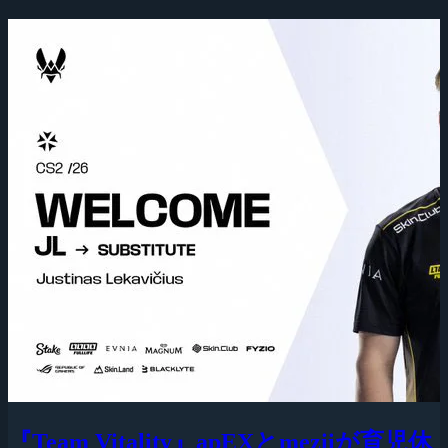
『Team Vitality』apEXとmeziiが育児休