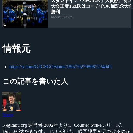
スタンドイン「Stewie2K」大貢献、初回
大会王者TaZ氏はコーチで100回記念大
勝利
www.negitaku.org
情報元
https://x.com/G2CSGO/status/1802702798087234045
この記事を書いた人
Yossy
Negitaku.org 運営者(2002年より)。Counter-Strikeシリーズ、
Dota 2が大好きです。 じゃがいも、誤字脱字を見つけるのが