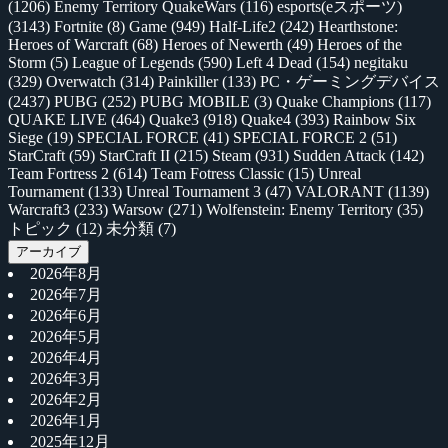
(1206)
Enemy Territory QuakeWars
(116)
esports(eスポーツ)
(3143)
Fortnite
(8)
Game
(949)
Half-Life2
(242)
Hearthstone:
Heroes of Warcraft
(68)
Heroes of Newerth
(49)
Heroes of the
Storm
(5)
League of Legends
(590)
Left 4 Dead
(154)
negitaku
(329)
Overwatch
(314)
Painkiller
(133)
PC・ゲーミングデバイス
(2437)
PUBG
(252)
PUBG MOBILE
(3)
Quake Champions
(117)
QUAKE LIVE
(464)
Quake3
(918)
Quake4
(393)
Rainbow Six
Siege
(19)
SPECIAL FORCE
(41)
SPECIAL FORCE 2
(51)
StarCraft
(59)
StarCraft II
(215)
Steam
(931)
Sudden Attack
(142)
Team Fortress 2
(614)
Team Fotress Classic
(15)
Unreal
Tournament
(133)
Unreal Tournament 3
(47)
VALORANT
(1139)
Warcraft3
(233)
Warsow
(271)
Wolfenstein: Enemy Territory
(35)
トピック
(12)
未分類
(7)
アーカイブ
2026年8月
2026年7月
2026年6月
2026年5月
2026年4月
2026年3月
2026年2月
2026年1月
2025年12月