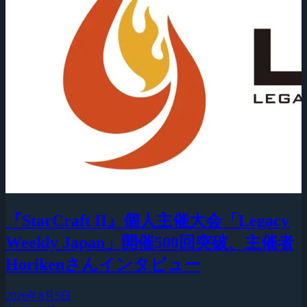
『StarCraft II』個人主催大会「Legacy
Weekly Japan」開催500回突破、主催者
Horikenさんインタビュー
2026年8月5日