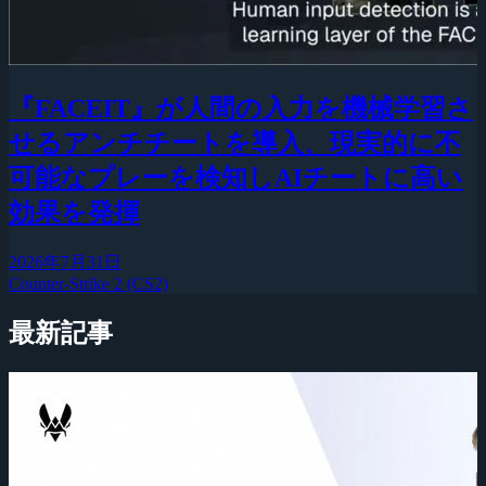
『FACEIT』が人間の入力を機械学習さ
せるアンチチートを導入、現実的に不
可能なプレーを検知しAIチートに高い
効果を発揮
2026年7月31日
Counter-Strike 2 (CS2)
最新記事