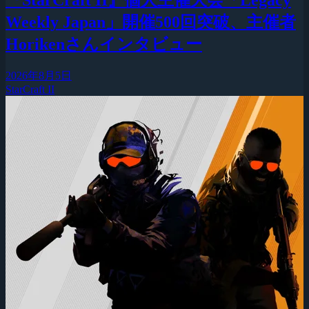
『StarCraft II』個人主催大会「Legacy
Weekly Japan」開催500回突破、主催者
Horikenさんインタビュー
2026年8月5日
StarCraft II