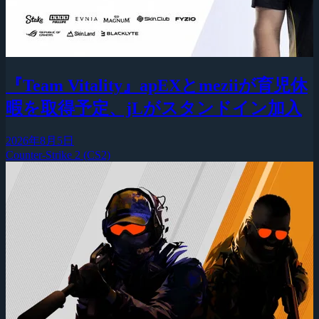
『Team Vitality』apEXとmeziiが育児休
暇を取得予定、jLがスタンドイン加入
2026年8月5日
Counter-Strike 2 (CS2)