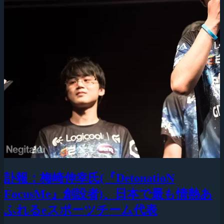
訃報：梅崎伸幸氏(『DetonatioN
FocusMe』創設者)、日本で最も情熱あ
ふれるeスポーツチーム代表