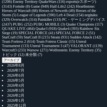
(1206)
Enemy Territory QuakeWars
(116)
esports(eスポーツ)
(3143)
Fortnite
(8)
Game
(949)
Half-Life2
(242)
Hearthstone:
Heroes of Warcraft
(68)
Heroes of Newerth
(49)
Heroes of the
Storm
(5)
League of Legends
(590)
Left 4 Dead
(154)
negitaku
(329)
Overwatch
(314)
Painkiller
(133)
PC・ゲーミングデバイス
(2437)
PUBG
(252)
PUBG MOBILE
(3)
Quake Champions
(117)
QUAKE LIVE
(464)
Quake3
(918)
Quake4
(393)
Rainbow Six
Siege
(19)
SPECIAL FORCE
(41)
SPECIAL FORCE 2
(51)
StarCraft
(59)
StarCraft II
(215)
Steam
(931)
Sudden Attack
(142)
Team Fortress 2
(614)
Team Fotress Classic
(15)
Unreal
Tournament
(133)
Unreal Tournament 3
(47)
VALORANT
(1139)
Warcraft3
(233)
Warsow
(271)
Wolfenstein: Enemy Territory
(35)
トピック
(12)
未分類
(7)
アーカイブ
2026年8月
2026年7月
2026年6月
2026年5月
2026年4月
2026年3月
2026年2月
2026年1月
2025年12月