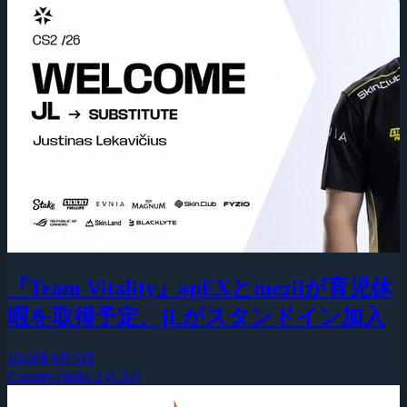
『Team Vitality』apEXとmeziiが育児休
暇を取得予定、jLがスタンドイン加入
2026年8月5日
Counter-Strike 2 (CS2)