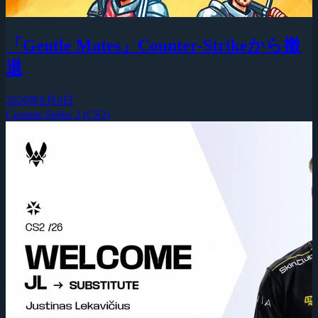
「Gentle Mates」Counter-Strikeから撤
退
2026年8月8日
Counter-Strike 2 (CS2)