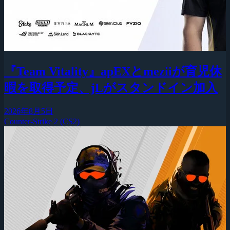
『Team Vitality』apEXとmeziiが育児休
暇を取得予定、jLがスタンドイン加入
2026年8月5日
Counter-Strike 2 (CS2)