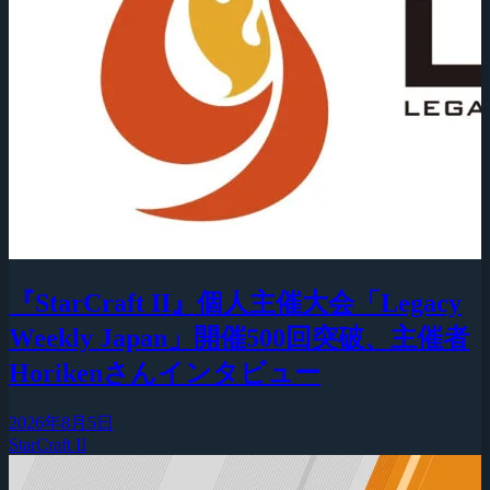
『StarCraft II』個人主催大会「Legacy
Weekly Japan」開催500回突破、主催者
Horikenさんインタビュー
2026年8月5日
StarCraft II