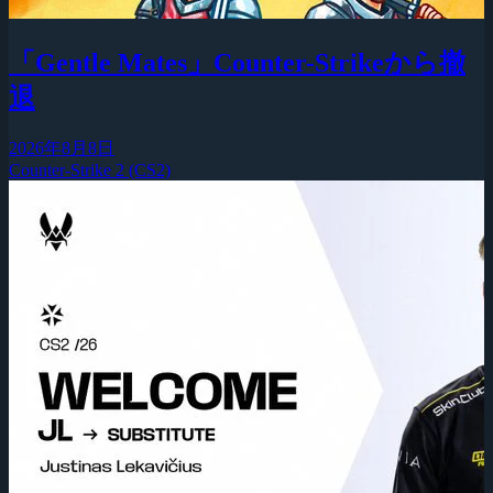
「Gentle Mates」Counter-Strikeから撤
退
2026年8月8日
Counter-Strike 2 (CS2)