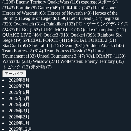
(1206)
Enemy Territory QuakeWars
(116)
esports(eスポーツ)
(3143)
Fortnite
(8)
Game
(949)
Half-Life2
(242)
Hearthstone:
Heroes of Warcraft
(68)
Heroes of Newerth
(49)
Heroes of the
Storm
(5)
League of Legends
(590)
Left 4 Dead
(154)
negitaku
(329)
Overwatch
(314)
Painkiller
(133)
PC・ゲーミングデバイス
(2437)
PUBG
(252)
PUBG MOBILE
(3)
Quake Champions
(117)
QUAKE LIVE
(464)
Quake3
(918)
Quake4
(393)
Rainbow Six
Siege
(19)
SPECIAL FORCE
(41)
SPECIAL FORCE 2
(51)
StarCraft
(59)
StarCraft II
(215)
Steam
(931)
Sudden Attack
(142)
Team Fortress 2
(614)
Team Fotress Classic
(15)
Unreal
Tournament
(133)
Unreal Tournament 3
(47)
VALORANT
(1139)
Warcraft3
(233)
Warsow
(271)
Wolfenstein: Enemy Territory
(35)
トピック
(12)
未分類
(7)
アーカイブ
2026年8月
2026年7月
2026年6月
2026年5月
2026年4月
2026年3月
2026年2月
2026年1月
2025年12月