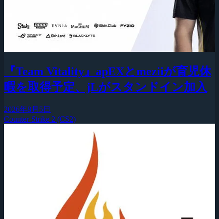
『Team Vitality』apEXとmeziiが育児休
暇を取得予定、jLがスタンドイン加入
2026年8月5日
Counter-Strike 2 (CS2)