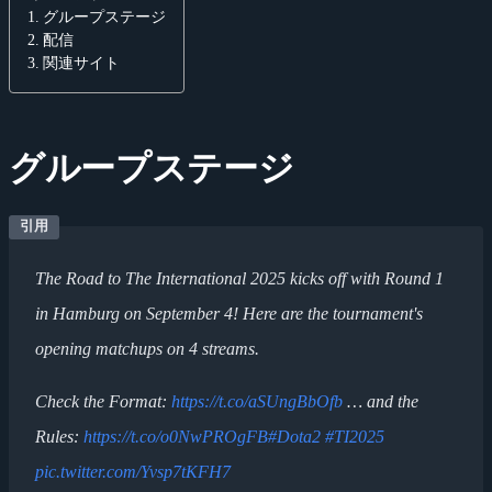
グループステージ
配信
関連サイト
グループステージ
The Road to The International 2025 kicks off with Round 1
in Hamburg on September 4! Here are the tournament's
opening matchups on 4 streams.
Check the Format:
https://t.co/aSUngBbOfb
… and the
Rules:
https://t.co/o0NwPROgFB
#Dota2
#TI2025
pic.twitter.com/Yvsp7tKFH7