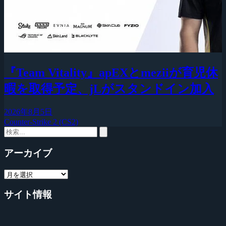
『Team Vitality』apEXとmeziiが育児休
暇を取得予定、jLがスタンドイン加入
2026年8月5日
Counter-Strike 2 (CS2)
アーカイブ
サイト情報