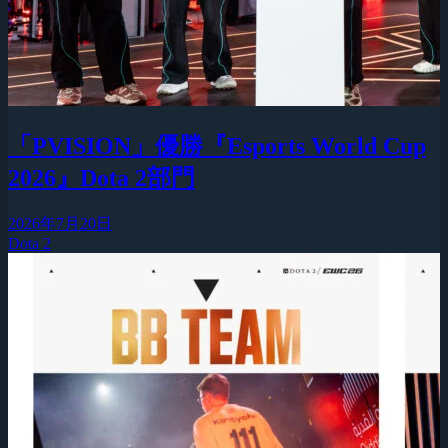
「PVISION」優勝『Esports World Cup
2026』Dota 2部門
2026年7月20日
Dota 2