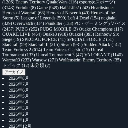
(1206)
Enemy Territory QuakeWars
(116)
esports(eスポーツ)
(3143)
Fortnite
(8)
Game
(949)
Half-Life2
(242)
Hearthstone:
Heroes of Warcraft
(68)
Heroes of Newerth
(49)
Heroes of the
Storm
(5)
League of Legends
(590)
Left 4 Dead
(154)
negitaku
(329)
Overwatch
(314)
Painkiller
(133)
PC・ゲーミングデバイス
(2437)
PUBG
(252)
PUBG MOBILE
(3)
Quake Champions
(117)
QUAKE LIVE
(464)
Quake3
(918)
Quake4
(393)
Rainbow Six
Siege
(19)
SPECIAL FORCE
(41)
SPECIAL FORCE 2
(51)
StarCraft
(59)
StarCraft II
(215)
Steam
(931)
Sudden Attack
(142)
Team Fortress 2
(614)
Team Fotress Classic
(15)
Unreal
Tournament
(133)
Unreal Tournament 3
(47)
VALORANT
(1140)
Warcraft3
(233)
Warsow
(271)
Wolfenstein: Enemy Territory
(35)
トピック
(12)
未分類
(7)
アーカイブ
2026年8月
2026年7月
2026年6月
2026年5月
2026年4月
2026年3月
2026年2月
2026年1月
2025年12月