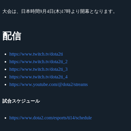
大会は、日本時間9月4日(木)17時より開幕となります。
配信
https://www.twitch.tv/dota2ti
https://www.twitch.tv/dota2ti_2
https://www.twitch.tv/dota2ti_3
https://www.twitch.tv/dota2ti_4
https://www.youtube.com/@dota2/streams
試合スケジュール
https://www.dota2.com/esports/ti14/schedule