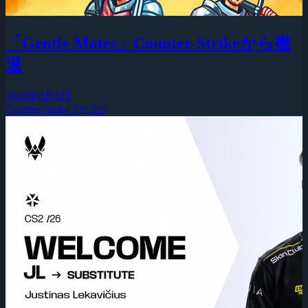
「Gentle Mates」Counter-Strikeから撤
退
2026年8月8日
Counter-Strike 2 (CS2)