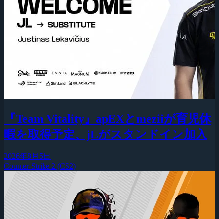
『Team Vitality』apEXとmeziiが育児休
暇を取得予定、jLがスタンドイン加入
2026年8月5日
Counter-Strike 2 (CS2)