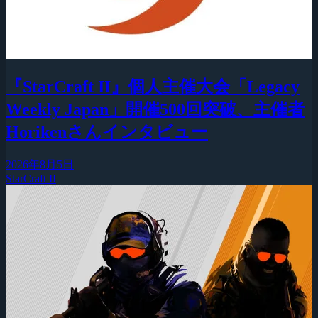
『StarCraft II』個人主催大会「Legacy
Weekly Japan」開催500回突破、主催者
Horikenさんインタビュー
2026年8月5日
StarCraft II