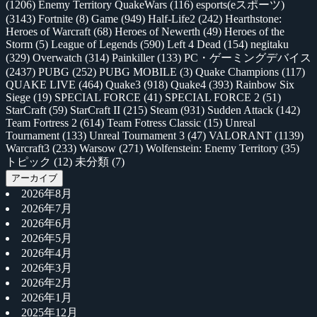
(1206)
Enemy Territory QuakeWars
(116)
esports(eスポーツ)
(3143)
Fortnite
(8)
Game
(949)
Half-Life2
(242)
Hearthstone:
Heroes of Warcraft
(68)
Heroes of Newerth
(49)
Heroes of the
Storm
(5)
League of Legends
(590)
Left 4 Dead
(154)
negitaku
(329)
Overwatch
(314)
Painkiller
(133)
PC・ゲーミングデバイス
(2437)
PUBG
(252)
PUBG MOBILE
(3)
Quake Champions
(117)
QUAKE LIVE
(464)
Quake3
(918)
Quake4
(393)
Rainbow Six
Siege
(19)
SPECIAL FORCE
(41)
SPECIAL FORCE 2
(51)
StarCraft
(59)
StarCraft II
(215)
Steam
(931)
Sudden Attack
(142)
Team Fortress 2
(614)
Team Fotress Classic
(15)
Unreal
Tournament
(133)
Unreal Tournament 3
(47)
VALORANT
(1139)
Warcraft3
(233)
Warsow
(271)
Wolfenstein: Enemy Territory
(35)
トピック
(12)
未分類
(7)
アーカイブ
2026年8月
2026年7月
2026年6月
2026年5月
2026年4月
2026年3月
2026年2月
2026年1月
2025年12月