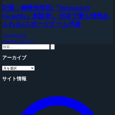
訃報：梅崎伸幸氏(『DetonatioN
FocusMe』創設者)、日本で最も情熱あ
ふれるeスポーツチーム代表
2026年8月3日
esports(eスポーツ)
アーカイブ
サイト情報