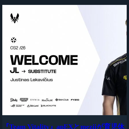
『Team Vitality』apEXとmeziiが育児休