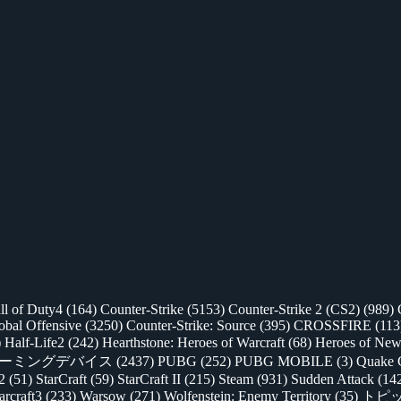
ll of Duty4
(164)
Counter-Strike
(5153)
Counter-Strike 2 (CS2)
(989)
lobal Offensive
(3250)
Counter-Strike: Source
(395)
CROSSFIRE
(113
)
Half-Life2
(242)
Hearthstone: Heroes of Warcraft
(68)
Heroes of New
ゲーミングデバイス
(2437)
PUBG
(252)
PUBG MOBILE
(3)
Quake 
 2
(51)
StarCraft
(59)
StarCraft II
(215)
Steam
(931)
Sudden Attack
(14
rcraft3
(233)
Warsow
(271)
Wolfenstein: Enemy Territory
(35)
トピ