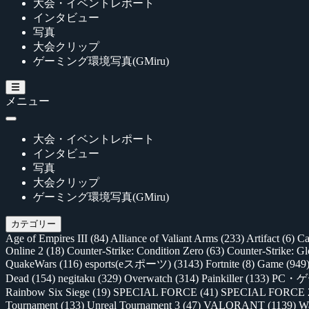
大会・イベントレポート
インタビュー
写真
大会クリップ
ゲーミング環境写真(GMiru)
メニュー
大会・イベントレポート
インタビュー
写真
大会クリップ
ゲーミング環境写真(GMiru)
カテゴリー
Age of Empires III
(84)
Alliance of Valiant Arms
(233)
Artifact
(6)
Ca
Online 2
(18)
Counter-Strike: Condition Zero
(63)
Counter-Strike: G
QuakeWars
(116)
esports(eスポーツ)
(3143)
Fortnite
(8)
Game
(949
Dead
(154)
negitaku
(329)
Overwatch
(314)
Painkiller
(133)
PC・
Rainbow Six Siege
(19)
SPECIAL FORCE
(41)
SPECIAL FORCE
Tournament
(133)
Unreal Tournament 3
(47)
VALORANT
(1139)
Wa