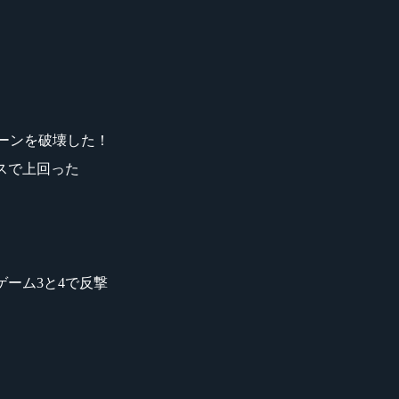
ローンを破壊した！
マンスで上回った
がゲーム3と4で反撃