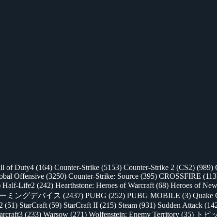
ll of Duty4
(164)
Counter-Strike
(5153)
Counter-Strike 2 (CS2)
(989)
lobal Offensive
(3250)
Counter-Strike: Source
(395)
CROSSFIRE
(113
)
Half-Life2
(242)
Hearthstone: Heroes of Warcraft
(68)
Heroes of New
ゲーミングデバイス
(2437)
PUBG
(252)
PUBG MOBILE
(3)
Quake 
 2
(51)
StarCraft
(59)
StarCraft II
(215)
Steam
(931)
Sudden Attack
(14
rcraft3
(233)
Warsow
(271)
Wolfenstein: Enemy Territory
(35)
トピ