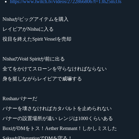
https://www.twitch.tv/videos/2722866806?t=13h25m33s
Nishaがビッグアイテムを購入
レイピアがNishaに入る
役目を終えたSpirit Vesselを売却
NishaのVoid Spiritが前に出る
全てをかけてスローンを守らなければならない
身を挺しながらレイピアで威嚇する
Roshanバナーだ
バナーを壊さなければカタパルトを止められない
バナーの設置場所が遠い レンジは1000くらいある
BoxiがDMをトス！Aether Remnant！しかしミスした
SaksaがDisruptionでDMを守る！