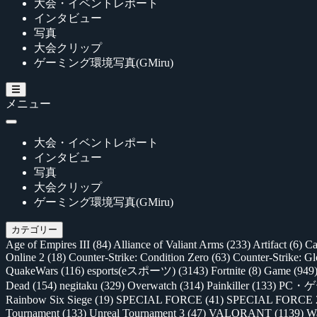
大会・イベントレポート
インタビュー
写真
大会クリップ
ゲーミング環境写真(GMiru)
メニュー
大会・イベントレポート
インタビュー
写真
大会クリップ
ゲーミング環境写真(GMiru)
カテゴリー
Age of Empires III
(84)
Alliance of Valiant Arms
(233)
Artifact
(6)
Ca
Online 2
(18)
Counter-Strike: Condition Zero
(63)
Counter-Strike: G
QuakeWars
(116)
esports(eスポーツ)
(3143)
Fortnite
(8)
Game
(949
Dead
(154)
negitaku
(329)
Overwatch
(314)
Painkiller
(133)
PC・
Rainbow Six Siege
(19)
SPECIAL FORCE
(41)
SPECIAL FORCE
Tournament
(133)
Unreal Tournament 3
(47)
VALORANT
(1139)
Wa