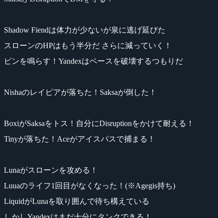
Shadow Fiendは体力が少ないが泉に逃げ延びた
スローンのHPはもう半分だ さらに減っていく！
ピンを鳴らす！Yandexはベースを破壊するつもりだ
Nishaのレイピアが落ちた！Saksaが倒した！
BoxiがSaksaをトス！自分にDisruptionをかけて耐える！
Tinyが落ちた！Aceがアイスパスで捕まる！
Lunaがスローンを攻める！
Luuaのライフ1回目がなくなった！(※Agegis持ち)
LiquidがLunaを取り囲んで待ち構えている
しかしYandexはまだ十分にタンクできる！