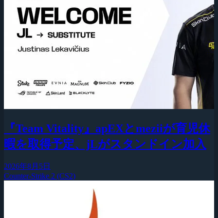
『Team Vitality』apEXとmeziiが育児休
暇を取得予定、jLがスタンドイン加入
2026年8月5日
Counter-Strike 2 (CS2)