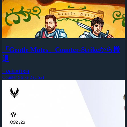
「Gentle Mates」Counter-Strikeから撤
退
2026年8月8日
Counter-Strike 2 (CS2)