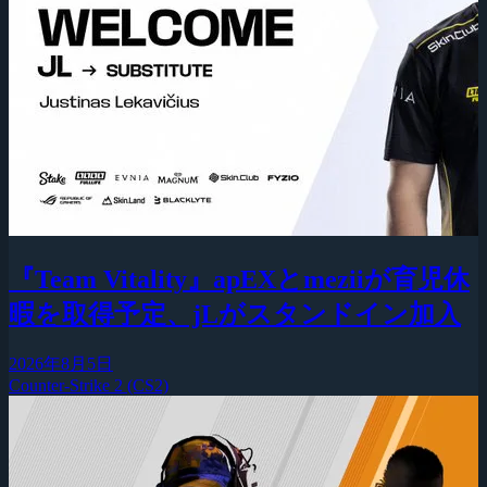
『Team Vitality』apEXとmeziiが育児休
暇を取得予定、jLがスタンドイン加入
2026年8月5日
Counter-Strike 2 (CS2)