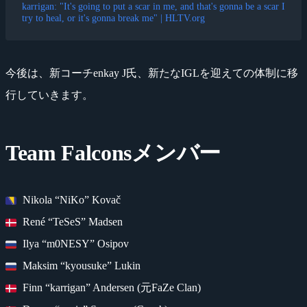
karrigan: "It's going to put a scar in me, and that's gonna be a scar I
try to heal, or it's gonna break me" | HLTV.org
今後は、新コーチenkay J氏、新たなIGLを迎えての体制に移
行していきます。
Team Falconsメンバー
Nikola “NiKo” Kovač
René “TeSeS” Madsen
Ilya “m0NESY” Osipov
Maksim “kyousuke” Lukin
Finn “karrigan” Andersen (元FaZe Clan)