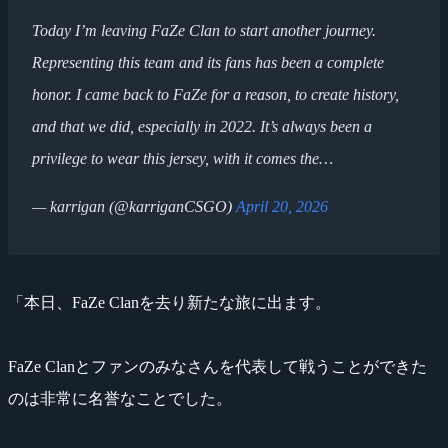
Today I’m leaving FaZe Clan to start another journey.
Representing this team and its fans has been a complete
honor. I came back to FaZe for a reason, to create history,
and that we did, especially in 2022. It’s always been a
privilege to wear this jersey, with it comes the…
— karrigan (@karriganCSGO)
April 20, 2026
「本日、FaZe Clanを去り新たな旅に出ます。
FaZe Clanとファンのみなさんを代表して戦うことができた
のは非常に名誉なことでした。