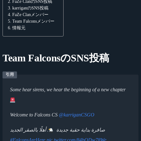
FaZe ClanのSNS投稿
karriganのSNS投稿
FaZe Clanメンバー
Team Falconsメンバー
情報元
Team FalconsのSNS投稿
Some hear sirens, we hear the beginning of a new chapter
Welcome to Falcons CS
@karriganCSGO
صافرة بداية حقبة جديدة
. أهلًا بالصقر الجديد
#FalconsAreHere
pic.twitter.com/84bQDw78We