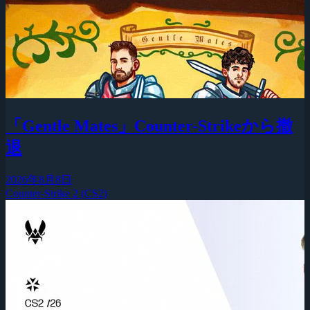
「Gentle Mates」Counter-Strikeから撤
退
2026年8月8日
Counter-Strike 2 (CS2)