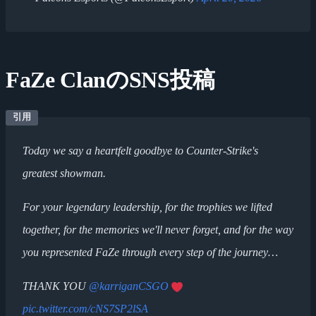
FaZe ClanのSNS投稿
Today we say a heartfelt goodbye to Counter-Strike's
greatest showman.
For your legendary leadership, for the trophies we lifted
together, for the memories we'll never forget, and for the way
you represented FaZe through every step of the journey…
THANK YOU
@karriganCSGO
pic.twitter.com/cNS7SP2lSA