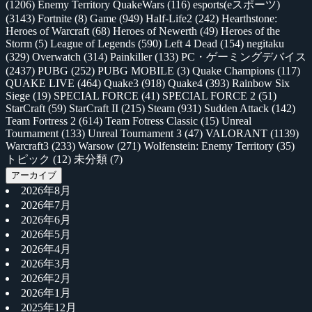
(1206)
Enemy Territory QuakeWars
(116)
esports(eスポーツ)
(3143)
Fortnite
(8)
Game
(949)
Half-Life2
(242)
Hearthstone:
Heroes of Warcraft
(68)
Heroes of Newerth
(49)
Heroes of the
Storm
(5)
League of Legends
(590)
Left 4 Dead
(154)
negitaku
(329)
Overwatch
(314)
Painkiller
(133)
PC・ゲーミングデバイス
(2437)
PUBG
(252)
PUBG MOBILE
(3)
Quake Champions
(117)
QUAKE LIVE
(464)
Quake3
(918)
Quake4
(393)
Rainbow Six
Siege
(19)
SPECIAL FORCE
(41)
SPECIAL FORCE 2
(51)
StarCraft
(59)
StarCraft II
(215)
Steam
(931)
Sudden Attack
(142)
Team Fortress 2
(614)
Team Fotress Classic
(15)
Unreal
Tournament
(133)
Unreal Tournament 3
(47)
VALORANT
(1139)
Warcraft3
(233)
Warsow
(271)
Wolfenstein: Enemy Territory
(35)
トピック
(12)
未分類
(7)
アーカイブ
2026年8月
2026年7月
2026年6月
2026年5月
2026年4月
2026年3月
2026年2月
2026年1月
2025年12月