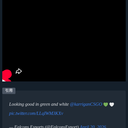
Looking good in green and white
@karriganCSGO
pic.twitter.com/LLqIWM3KXv
— Falcons Esports (@FalconsEsport)
April 20, 2026