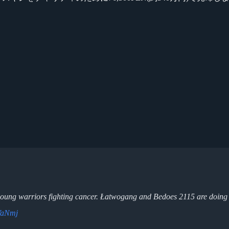
 young warriors fighting cancer. Łatwogang and Bedoes 2115 are doing
VaNmj