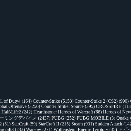
ll of Duty4
(164)
Counter-Strike
(5153)
Counter-Strike 2 (CS2)
(990)
lobal Offensive
(3250)
Counter-Strike: Source
(395)
CROSSFIRE
(113
)
Half-Life2
(242)
Hearthstone: Heroes of Warcraft
(68)
Heroes of New
ゲーミングデバイス
(2437)
PUBG
(252)
PUBG MOBILE
(3)
Quake 
 2
(51)
StarCraft
(59)
StarCraft II
(215)
Steam
(931)
Sudden Attack
(14
rcraft3
(233)
Warsow
(271)
Wolfenstein: Enemy Territory
(35)
トピ