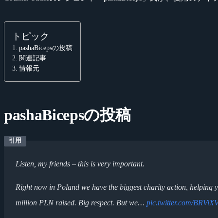
トピック
pashaBicepsの投稿
関連記事
情報元
pashaBicepsの投稿
Listen, my friends – this is very important.
Right now in Poland we have the biggest charity action, helping
million PLN raised. Big respect. But we…
pic.twitter.com/BRViX