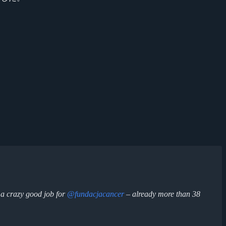
 a crazy good job for
@fundacjacancer
– already more than 38