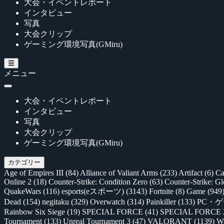
大会・イベントレポート
インタビュー
写真
大会クリップ
ゲーミング環境写真(GMiru)
メニュー
大会・イベントレポート
インタビュー
写真
大会クリップ
ゲーミング環境写真(GMiru)
カテゴリー
Age of Empires III
(84)
Alliance of Valiant Arms
(233)
Artifact
(6)
Ca
Online 2
(18)
Counter-Strike: Condition Zero
(63)
Counter-Strike: G
QuakeWars
(116)
esports(eスポーツ)
(3143)
Fortnite
(8)
Game
(949
Dead
(154)
negitaku
(329)
Overwatch
(314)
Painkiller
(133)
PC・
Rainbow Six Siege
(19)
SPECIAL FORCE
(41)
SPECIAL FORCE
Tournament
(133)
Unreal Tournament 3
(47)
VALORANT
(1139)
Wa