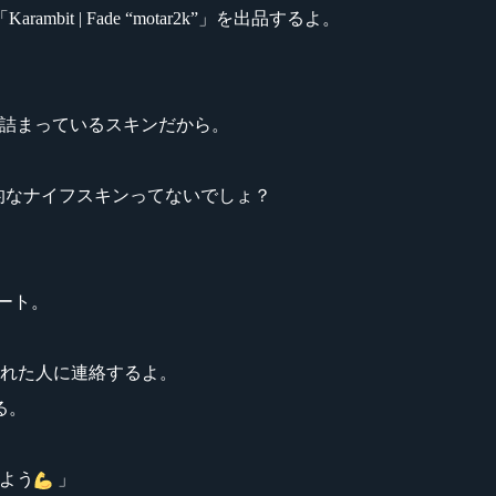
t | Fade “motar2k”」を出品するよ。
が詰まっているスキンだから。
の伝説的なナイフスキンってないでしょ？
ート。
くれた人に連絡するよ。
る。
よう
」