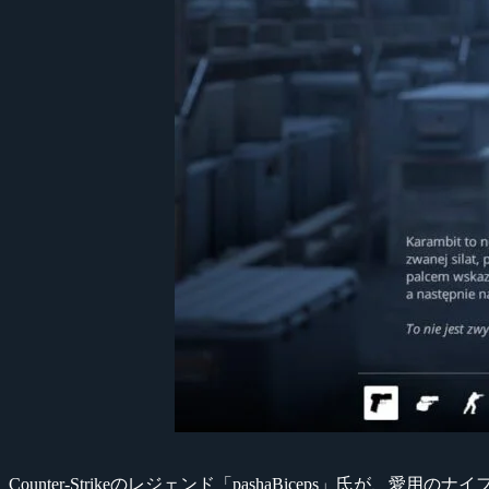
Counter-Strikeのレジェンド「pashaBiceps」氏が、愛