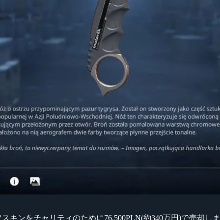
用のナイフスキンをチャリティのために76,500PLN(約340万円)で売却