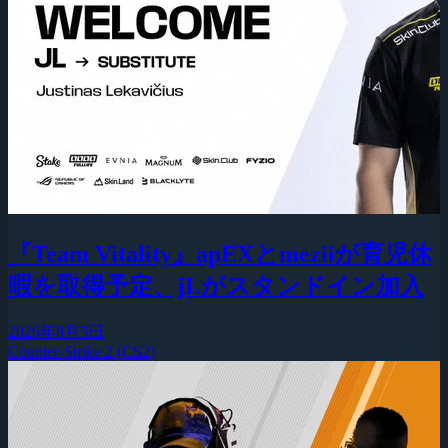
『Team Vitality』apEXとmeziiが育児休
暇を取得予定、jLがスタンドイン加入
2026年8月5日
Counter-Strike 2 (CS2)