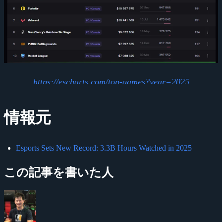
https://escharts.com/top-games?year=2025
情報元
Esports Sets New Record: 3.3B Hours Watched in 2025
この記事を書いた人