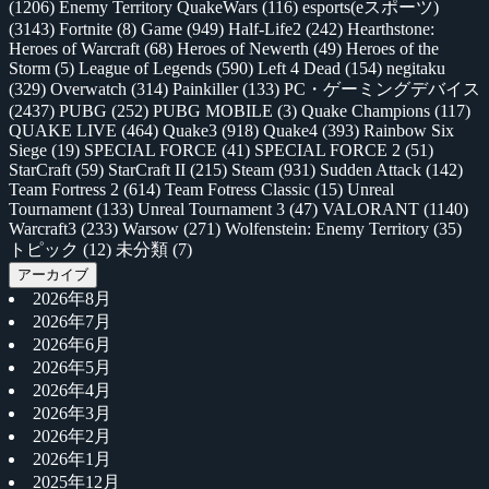
(1206)
Enemy Territory QuakeWars
(116)
esports(eスポーツ)
(3143)
Fortnite
(8)
Game
(949)
Half-Life2
(242)
Hearthstone:
Heroes of Warcraft
(68)
Heroes of Newerth
(49)
Heroes of the
Storm
(5)
League of Legends
(590)
Left 4 Dead
(154)
negitaku
(329)
Overwatch
(314)
Painkiller
(133)
PC・ゲーミングデバイス
(2437)
PUBG
(252)
PUBG MOBILE
(3)
Quake Champions
(117)
QUAKE LIVE
(464)
Quake3
(918)
Quake4
(393)
Rainbow Six
Siege
(19)
SPECIAL FORCE
(41)
SPECIAL FORCE 2
(51)
StarCraft
(59)
StarCraft II
(215)
Steam
(931)
Sudden Attack
(142)
Team Fortress 2
(614)
Team Fotress Classic
(15)
Unreal
Tournament
(133)
Unreal Tournament 3
(47)
VALORANT
(1140)
Warcraft3
(233)
Warsow
(271)
Wolfenstein: Enemy Territory
(35)
トピック
(12)
未分類
(7)
アーカイブ
2026年8月
2026年7月
2026年6月
2026年5月
2026年4月
2026年3月
2026年2月
2026年1月
2025年12月