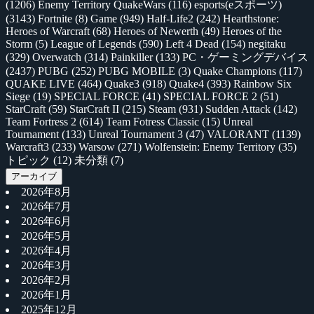
(1206)
Enemy Territory QuakeWars
(116)
esports(eスポーツ)
(3143)
Fortnite
(8)
Game
(949)
Half-Life2
(242)
Hearthstone:
Heroes of Warcraft
(68)
Heroes of Newerth
(49)
Heroes of the
Storm
(5)
League of Legends
(590)
Left 4 Dead
(154)
negitaku
(329)
Overwatch
(314)
Painkiller
(133)
PC・ゲーミングデバイス
(2437)
PUBG
(252)
PUBG MOBILE
(3)
Quake Champions
(117)
QUAKE LIVE
(464)
Quake3
(918)
Quake4
(393)
Rainbow Six
Siege
(19)
SPECIAL FORCE
(41)
SPECIAL FORCE 2
(51)
StarCraft
(59)
StarCraft II
(215)
Steam
(931)
Sudden Attack
(142)
Team Fortress 2
(614)
Team Fotress Classic
(15)
Unreal
Tournament
(133)
Unreal Tournament 3
(47)
VALORANT
(1139)
Warcraft3
(233)
Warsow
(271)
Wolfenstein: Enemy Territory
(35)
トピック
(12)
未分類
(7)
アーカイブ
2026年8月
2026年7月
2026年6月
2026年5月
2026年4月
2026年3月
2026年2月
2026年1月
2025年12月