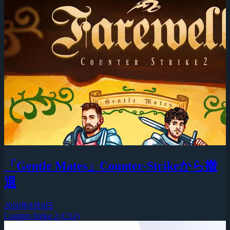
「Gentle Mates」Counter-Strikeから撤
退
2026年8月8日
Counter-Strike 2 (CS2)