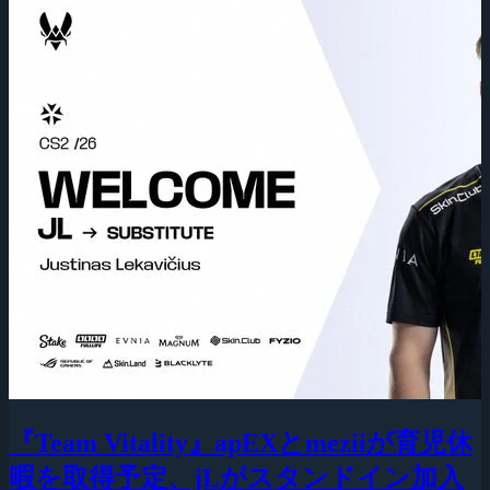
『Team Vitality』apEXとmeziiが育児休
暇を取得予定、jLがスタンドイン加入