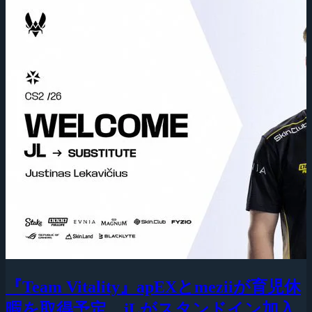
『Team Vitality』apEXとmeziiが育児休
暇を取得予定、jLがスタンドイン加入