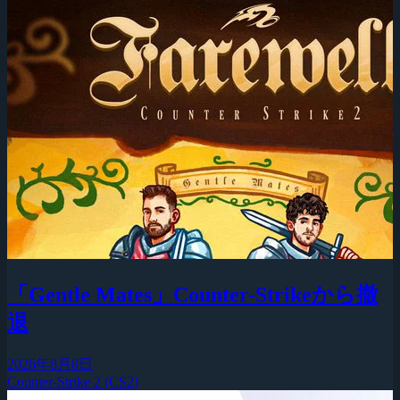
「Gentle Mates」Counter-Strikeから撤
退
2026年8月8日
Counter-Strike 2 (CS2)