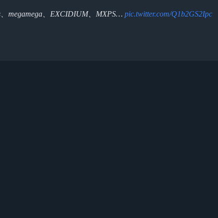
megamega、EXCIDIUM、MXPS…
pic.twitter.com/Q1b2GS2Ipc