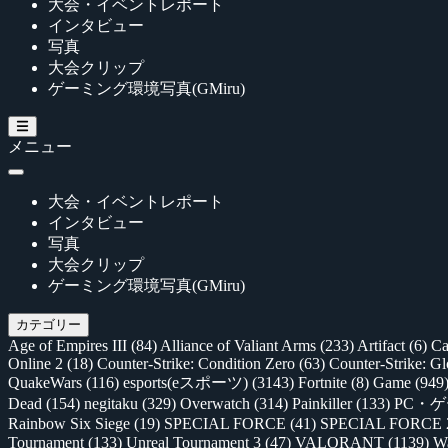
大会・イベントレポート
インタビュー
写真
大会クリップ
ゲーミング環境写真(GMiru)
メニュー
大会・イベントレポート
インタビュー
写真
大会クリップ
ゲーミング環境写真(GMiru)
カテゴリー
Age of Empires III
(84)
Alliance of Valiant Arms
(233)
Artifact
(6)
Ca
Online 2
(18)
Counter-Strike: Condition Zero
(63)
Counter-Strike: G
QuakeWars
(116)
esports(eスポーツ)
(3143)
Fortnite
(8)
Game
(949
Dead
(154)
negitaku
(329)
Overwatch
(314)
Painkiller
(133)
PC・
Rainbow Six Siege
(19)
SPECIAL FORCE
(41)
SPECIAL FORCE
Tournament
(133)
Unreal Tournament 3
(47)
VALORANT
(1139)
Wa