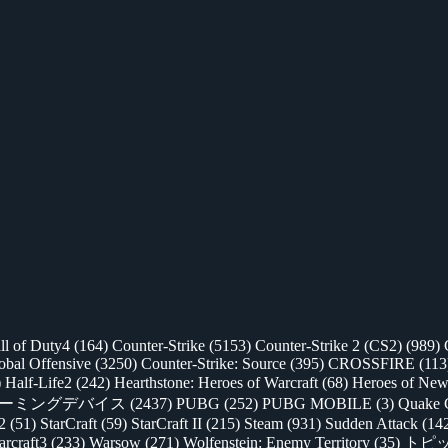
ll of Duty4
(164)
Counter-Strike
(5153)
Counter-Strike 2 (CS2)
(989)
lobal Offensive
(3250)
Counter-Strike: Source
(395)
CROSSFIRE
(113
)
Half-Life2
(242)
Hearthstone: Heroes of Warcraft
(68)
Heroes of New
ゲーミングデバイス
(2437)
PUBG
(252)
PUBG MOBILE
(3)
Quake 
 2
(51)
StarCraft
(59)
StarCraft II
(215)
Steam
(931)
Sudden Attack
(14
rcraft3
(233)
Warsow
(271)
Wolfenstein: Enemy Territory
(35)
トピ