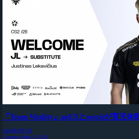
『Team Vitality』apEXとmezi
2026年8月5日
Counter-Strike 2 (CS2)