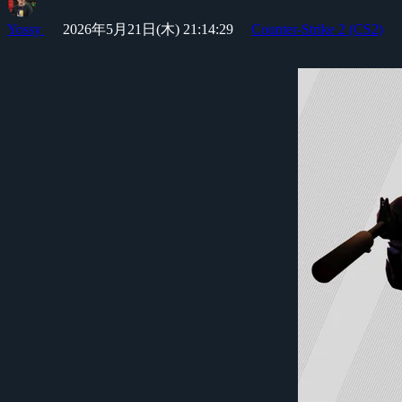
Yossy
2026年5月21日(木) 21:14:29
Counter-Strike 2 (CS2)