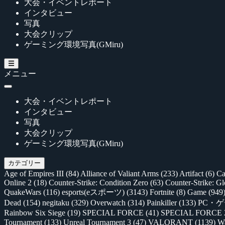
大会・イベントレポート
インタビュー
写真
大会クリップ
ゲーミング環境写真(GMiru)
メニュー
大会・イベントレポート
インタビュー
写真
大会クリップ
ゲーミング環境写真(GMiru)
カテゴリー
Age of Empires III
(84)
Alliance of Valiant Arms
(233)
Artifact
(6)
Ca
Online 2
(18)
Counter-Strike: Condition Zero
(63)
Counter-Strike: G
QuakeWars
(116)
esports(eスポーツ)
(3143)
Fortnite
(8)
Game
(949
Dead
(154)
negitaku
(329)
Overwatch
(314)
Painkiller
(133)
PC・
Rainbow Six Siege
(19)
SPECIAL FORCE
(41)
SPECIAL FORCE
Tournament
(133)
Unreal Tournament 3
(47)
VALORANT
(1139)
Wa