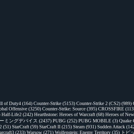
ll of Duty4
(164)
Counter-Strike
(5153)
Counter-Strike 2 (CS2)
(989)
lobal Offensive
(3250)
Counter-Strike: Source
(395)
CROSSFIRE
(113
)
Half-Life2
(242)
Hearthstone: Heroes of Warcraft
(68)
Heroes of New
ゲーミングデバイス
(2437)
PUBG
(252)
PUBG MOBILE
(3)
Quake 
 2
(51)
StarCraft
(59)
StarCraft II
(215)
Steam
(931)
Sudden Attack
(14
rcraft3
(233)
Warsow
(271)
Wolfenstein: Enemy Territory
(35)
トピ