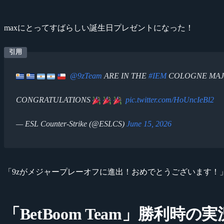
maxにとってすばらしい誕生日プレゼントになった！
@9zTeam
ARE IN THE
#IEM
COLOGNE MAJO
CONGRATULATIONS
pic.twitter.com/HoUncIeBl2
— ESL Counter-Strike (@ESLCS)
June 15, 2026
「9zがメジャープレーオフに進出！おめでとうございます！
「BetBoom Team」勝利時の実