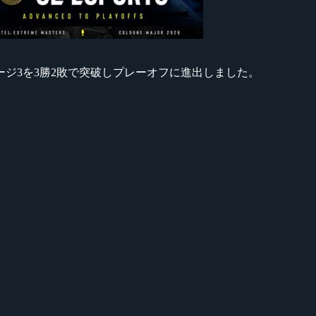
ajor 2026』ステージ3を3勝2敗で突破しプレーオフに進出しました。