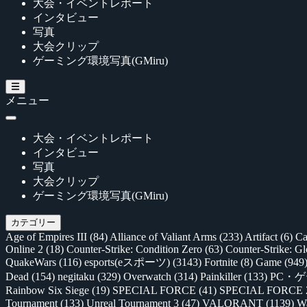
大会・イベントレポート
インタビュー
写真
大会クリップ
ゲーミング環境写真(GMiru)
メニュー
大会・イベントレポート
インタビュー
写真
大会クリップ
ゲーミング環境写真(GMiru)
カテゴリー
Age of Empires III
(84)
Alliance of Valiant Arms
(233)
Artifact
(6)
Ca
Online 2
(18)
Counter-Strike: Condition Zero
(63)
Counter-Strike: G
QuakeWars
(116)
esports(eスポーツ)
(3143)
Fortnite
(8)
Game
(949
Dead
(154)
negitaku
(329)
Overwatch
(314)
Painkiller
(133)
PC・
Rainbow Six Siege
(19)
SPECIAL FORCE
(41)
SPECIAL FORCE
Tournament
(133)
Unreal Tournament 3
(47)
VALORANT
(1139)
Wa