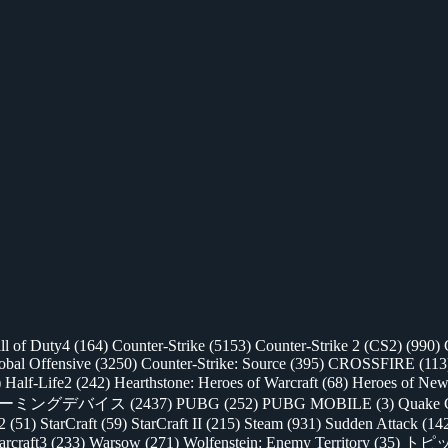
ll of Duty4
(164)
Counter-Strike
(5153)
Counter-Strike 2 (CS2)
(990)
lobal Offensive
(3250)
Counter-Strike: Source
(395)
CROSSFIRE
(113
)
Half-Life2
(242)
Hearthstone: Heroes of Warcraft
(68)
Heroes of New
ゲーミングデバイス
(2437)
PUBG
(252)
PUBG MOBILE
(3)
Quake 
 2
(51)
StarCraft
(59)
StarCraft II
(215)
Steam
(931)
Sudden Attack
(14
rcraft3
(233)
Warsow
(271)
Wolfenstein: Enemy Territory
(35)
トピ