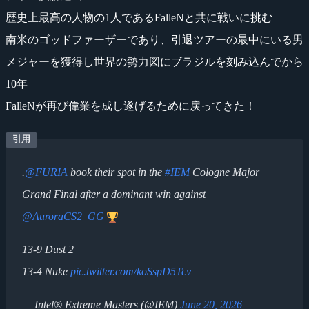
歴史上最高の人物の1人であるFalleNと共に戦いに挑む
南米のゴッドファーザーであり、引退ツアーの最中にいる男
メジャーを獲得し世界の勢力図にブラジルを刻み込んでから
10年
FalleNが再び偉業を成し遂げるために戻ってきた！
.
@FURIA
book their spot in the
#IEM
Cologne Major
Grand Final after a dominant win against
@AuroraCS2_GG
13-9 Dust 2
13-4 Nuke
pic.twitter.com/koSspD5Tcv
— Intel® Extreme Masters (@IEM)
June 20, 2026