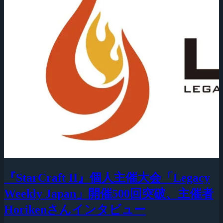
『StarCraft II』個人主催大会「Legacy
Weekly Japan」開催500回突破、主催者
Horikenさんインタビュー