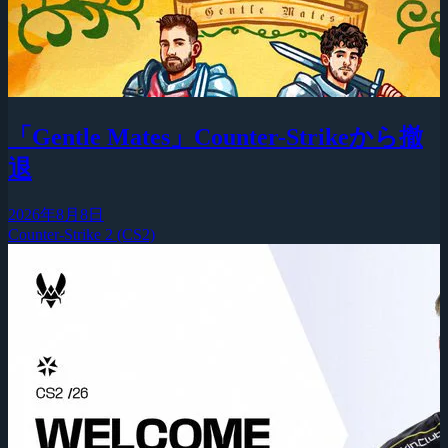
「Gentle Mates」Counter-Strikeから撤
退
2026年8月8日
Counter-Strike 2 (CS2)