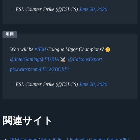
— ESL Counter-Strike (@ESLCS)
June 20, 2026
Who will be
#IEM
Cologne Major Champions?
@IntelGaming
@FURIA
@FalconsEsport
pic.twitter.com/6F1W2BCXFr
— ESL Counter-Strike (@ESLCS)
June 20, 2026
関連サイト
IEM Cologne Major 2026 – Liquipedia Counter-Strike Wiki