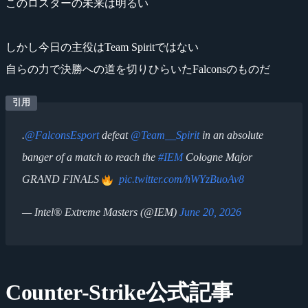
このロスターの未来は明るい
しかし今日の主役はTeam Spiritではない
自らの力で決勝への道を切りひらいたFalconsのものだ
.
@FalconsEsport
defeat
@Team__Spirit
in an absolute
banger of a match to reach the
#IEM
Cologne Major
GRAND FINALS
pic.twitter.com/hWYzBuoAv8
— Intel® Extreme Masters (@IEM)
June 20, 2026
Counter-Strike公式記事