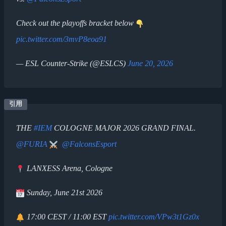
Check out the playoffs bracket below
pic.twitter.com/3mvP8eoa91
— ESL Counter-Strike (@ESLCS)
June 20, 2026
THE
#IEM
COLOGNE MAJOR 2026 GRAND FINAL.
@FURIA
@FalconsEsport
LANXESS Arena, Cologne
Sunday, June 21st 2026
17:00 CEST / 11:00 EST
pic.twitter.com/VPw3t1Gz0x