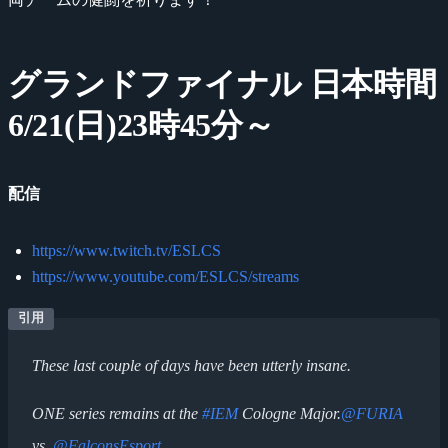
グランドファイナル 日本時間
6/21(日)23時45分～
配信
https://www.twitch.tv/ESLCS
https://www.youtube.com/ESLCS/streams
These last couple of days have been utterly insane.
ONE series remains at the
#IEM
Cologne Major.
@FURIA
vs.
@FalconsEsport