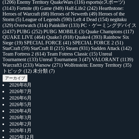
(1206)
Enemy Territory QuakeWars
(116)
esports(eスポーツ)
(3143)
Fortnite
(8)
Game
(949)
Half-Life2
(242)
Hearthstone:
Heroes of Warcraft
(68)
Heroes of Newerth
(49)
Heroes of the
Storm
(5)
League of Legends
(590)
Left 4 Dead
(154)
negitaku
(329)
Overwatch
(314)
Painkiller
(133)
PC・ゲーミングデバイス
(2437)
PUBG
(252)
PUBG MOBILE
(3)
Quake Champions
(117)
QUAKE LIVE
(464)
Quake3
(918)
Quake4
(393)
Rainbow Six
Siege
(19)
SPECIAL FORCE
(41)
SPECIAL FORCE 2
(51)
StarCraft
(59)
StarCraft II
(215)
Steam
(931)
Sudden Attack
(142)
Team Fortress 2
(614)
Team Fotress Classic
(15)
Unreal
Tournament
(133)
Unreal Tournament 3
(47)
VALORANT
(1139)
Warcraft3
(233)
Warsow
(271)
Wolfenstein: Enemy Territory
(35)
トピック
(12)
未分類
(7)
アーカイブ
2026年8月
2026年7月
2026年6月
2026年5月
2026年4月
2026年3月
2026年2月
2026年1月
2025年12月