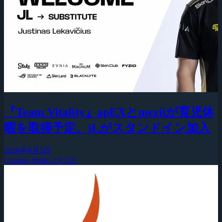
『Team Vitality』apEXとmeziiが育児休
暇を取得予定、jLがスタンドイン加入
2026年8月5日
Counter-Strike 2 (CS2)