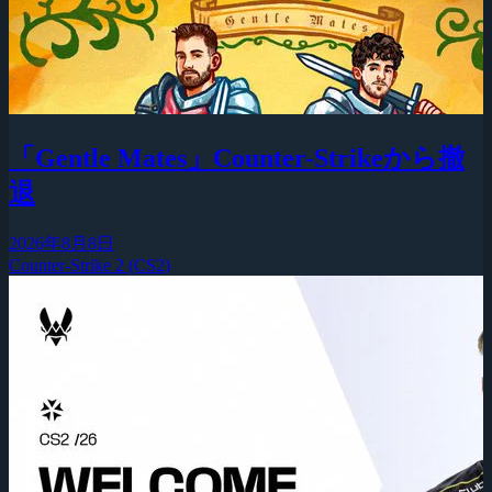
「Gentle Mates」Counter-Strikeから撤
退
2026年8月8日
Counter-Strike 2 (CS2)