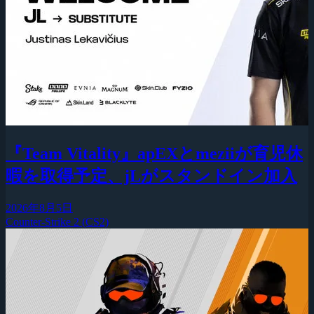
『Team Vitality』apEXとmeziiが育児休
暇を取得予定、jLがスタンドイン加入
2026年8月5日
Counter-Strike 2 (CS2)