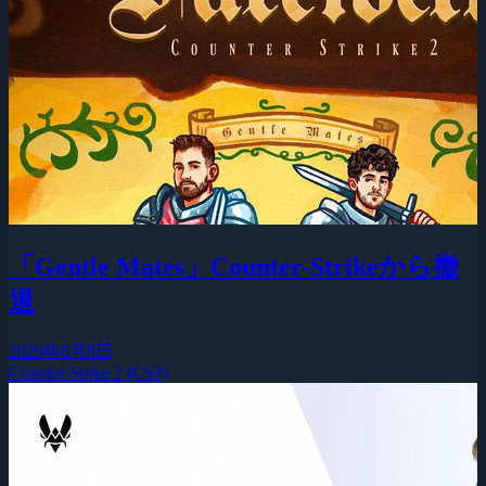
「Gentle Mates」Counter-Strikeから撤
退
2026年8月8日
Counter-Strike 2 (CS2)