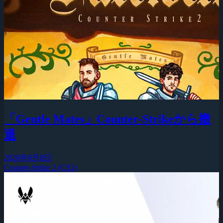
「Gentle Mates」Counter-Strikeから撤
退
2026年8月8日
Counter-Strike 2 (CS2)