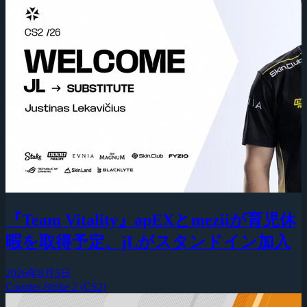
『Team Vitality』apEXとmeziiが育児休
暇を取得予定、jLがスタンドイン加入
2026年8月5日
Counter-Strike 2 (CS2)