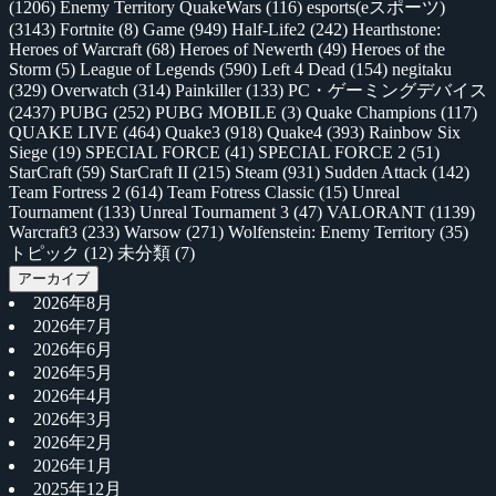
(1206)
Enemy Territory QuakeWars
(116)
esports(eスポーツ)
(3143)
Fortnite
(8)
Game
(949)
Half-Life2
(242)
Hearthstone:
Heroes of Warcraft
(68)
Heroes of Newerth
(49)
Heroes of the
Storm
(5)
League of Legends
(590)
Left 4 Dead
(154)
negitaku
(329)
Overwatch
(314)
Painkiller
(133)
PC・ゲーミングデバイス
(2437)
PUBG
(252)
PUBG MOBILE
(3)
Quake Champions
(117)
QUAKE LIVE
(464)
Quake3
(918)
Quake4
(393)
Rainbow Six
Siege
(19)
SPECIAL FORCE
(41)
SPECIAL FORCE 2
(51)
StarCraft
(59)
StarCraft II
(215)
Steam
(931)
Sudden Attack
(142)
Team Fortress 2
(614)
Team Fotress Classic
(15)
Unreal
Tournament
(133)
Unreal Tournament 3
(47)
VALORANT
(1139)
Warcraft3
(233)
Warsow
(271)
Wolfenstein: Enemy Territory
(35)
トピック
(12)
未分類
(7)
アーカイブ
2026年8月
2026年7月
2026年6月
2026年5月
2026年4月
2026年3月
2026年2月
2026年1月
2025年12月