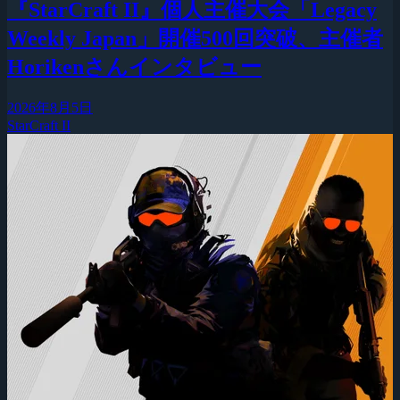
『StarCraft II』個人主催大会「Legacy
Weekly Japan」開催500回突破、主催者
Horikenさんインタビュー
2026年8月5日
StarCraft II