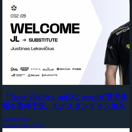
『Team Vitality』apEXとmeziiが育児休
暇を取得予定、jLがスタンドイン加入
2026年8月5日
Counter-Strike 2 (CS2)