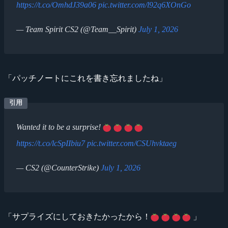
https://t.co/OmhdJ39a06
pic.twitter.com/l92q6XOnGo
— Team Spirit CS2 (@Team__Spirit)
July 1, 2026
「パッチノートにこれを書き忘れましたね」
Wanted it to be a surprise!
https://t.co/lcSpIIbiu7
pic.twitter.com/CSUhvktaeg
— CS2 (@CounterStrike)
July 1, 2026
「サプライズにしておきたかったから！
」