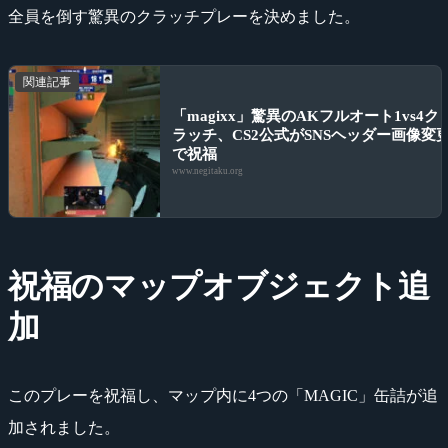
全員を倒す驚異のクラッチプレーを決めました。
関連記事
「magixx」驚異のAKフルオート1vs4ク
ラッチ、CS2公式がSNSヘッダー画像変
で祝福
www.negitaku.org
祝福のマップオブジェクト追
加
このプレーを祝福し、マップ内に4つの「MAGIC」缶詰が追
加されました。