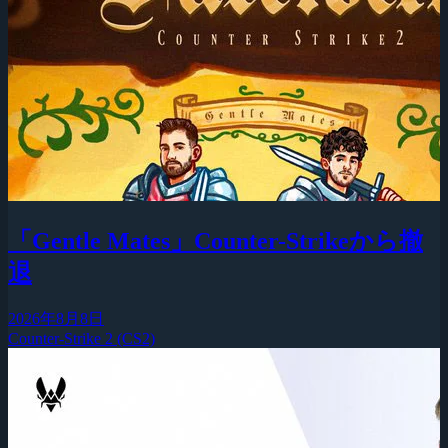
「Gentle Mates」Counter-Strikeから撤
退
2026年8月8日
Counter-Strike 2 (CS2)