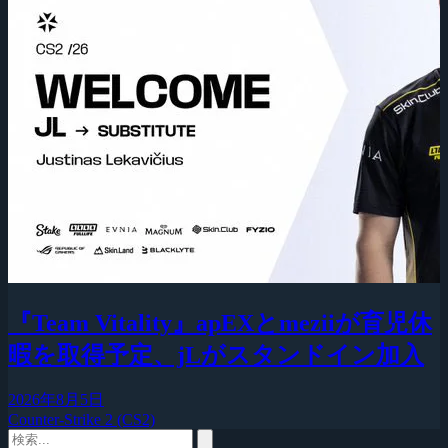
『Team Vitality』apEXとmeziiが育児休
暇を取得予定、jLがスタンドイン加入
2026年8月5日
Counter-Strike 2 (CS2)