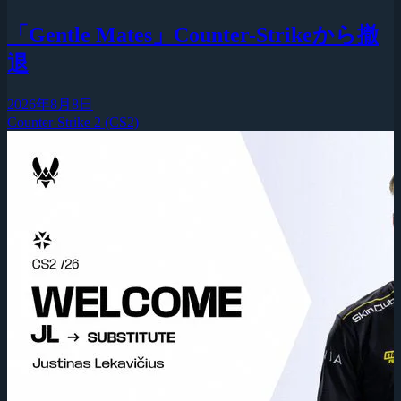
「Gentle Mates」Counter-Strikeから撤
退
2026年8月8日
Counter-Strike 2 (CS2)