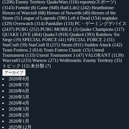
(1206)
Enemy Territory QuakeWars
(116)
esports(eスポーツ)
(3143)
Fortnite
(8)
Game
(949)
Half-Life2
(242)
Hearthstone:
Heroes of Warcraft
(68)
Heroes of Newerth
(49)
Heroes of the
Storm
(5)
League of Legends
(590)
Left 4 Dead
(154)
negitaku
(329)
Overwatch
(314)
Painkiller
(133)
PC・ゲーミングデバイス
(2437)
PUBG
(252)
PUBG MOBILE
(3)
Quake Champions
(117)
QUAKE LIVE
(464)
Quake3
(918)
Quake4
(393)
Rainbow Six
Siege
(19)
SPECIAL FORCE
(41)
SPECIAL FORCE 2
(51)
StarCraft
(59)
StarCraft II
(215)
Steam
(931)
Sudden Attack
(142)
Team Fortress 2
(614)
Team Fotress Classic
(15)
Unreal
Tournament
(133)
Unreal Tournament 3
(47)
VALORANT
(1139)
Warcraft3
(233)
Warsow
(271)
Wolfenstein: Enemy Territory
(35)
トピック
(12)
未分類
(7)
アーカイブ
2026年8月
2026年7月
2026年6月
2026年5月
2026年4月
2026年3月
2026年2月
2026年1月
2025年12月