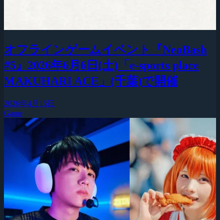
オフラインゲームイベント『NeoBash
#5』2026年6月6日(土)「e-sports place
MAKUHARI ACE」(千葉)で開催
2026年4月15日
Game