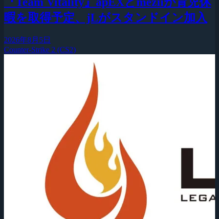
『Team Vitality』apEXとmeziiが育児休
暇を取得予定、jLがスタンドイン加入
2026年8月5日
Counter-Strike 2 (CS2)