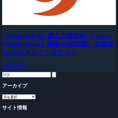
『StarCraft II』個人主催大会「Legacy
Weekly Japan」開催500回突破、主催者
Horikenさんインタビュー
2026年8月5日
StarCraft II
アーカイブ
サイト情報