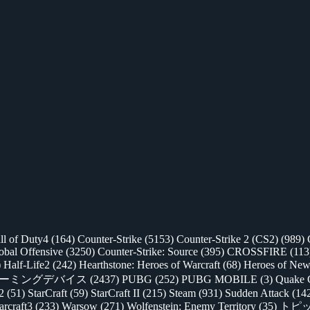
ll of Duty4
(164)
Counter-Strike
(5153)
Counter-Strike 2 (CS2)
(989)
lobal Offensive
(3250)
Counter-Strike: Source
(395)
CROSSFIRE
(113
)
Half-Life2
(242)
Hearthstone: Heroes of Warcraft
(68)
Heroes of New
ゲーミングデバイス
(2437)
PUBG
(252)
PUBG MOBILE
(3)
Quake 
 2
(51)
StarCraft
(59)
StarCraft II
(215)
Steam
(931)
Sudden Attack
(14
rcraft3
(233)
Warsow
(271)
Wolfenstein: Enemy Territory
(35)
トピ