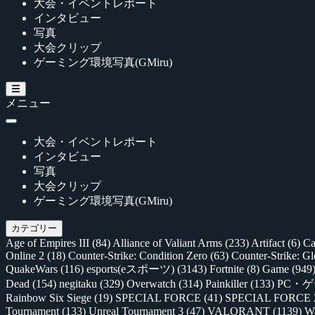
大会・イベントレポート
インタビュー
写真
大会クリップ
ゲーミング環境写真(GMiru)
メニュー
大会・イベントレポート
インタビュー
写真
大会クリップ
ゲーミング環境写真(GMiru)
カテゴリー
Age of Empires III
(84)
Alliance of Valiant Arms
(233)
Artifact
(6)
Ca
Online 2
(18)
Counter-Strike: Condition Zero
(63)
Counter-Strike: G
QuakeWars
(116)
esports(eスポーツ)
(3143)
Fortnite
(8)
Game
(949
Dead
(154)
negitaku
(329)
Overwatch
(314)
Painkiller
(133)
PC・
Rainbow Six Siege
(19)
SPECIAL FORCE
(41)
SPECIAL FORCE
Tournament
(133)
Unreal Tournament 3
(47)
VALORANT
(1139)
Wa