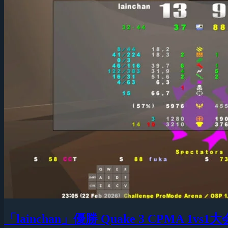
「lainchan」優勝 Quake 3 CPMA 1vs1大会『