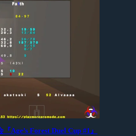
Age’s Forest Duel Cup #1』