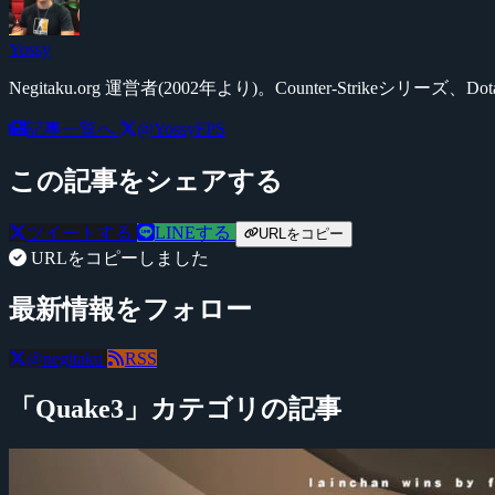
Yossy
Negitaku.org 運営者(2002年より)。Counter-Str
記事一覧へ
@YossyFPS
この記事をシェアする
ツイートする
LINEする
URLをコピー
URLをコピーしました
最新情報をフォロー
@negitaku
RSS
「Quake3」カテゴリの記事