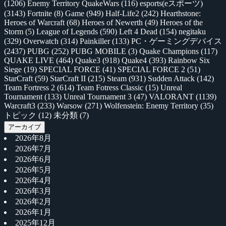
(1206)
Enemy Territory QuakeWars
(116)
esports(eスポーツ)
(3143)
Fortnite
(8)
Game
(949)
Half-Life2
(242)
Hearthstone:
Heroes of Warcraft
(68)
Heroes of Newerth
(49)
Heroes of the
Storm
(5)
League of Legends
(590)
Left 4 Dead
(154)
negitaku
(329)
Overwatch
(314)
Painkiller
(133)
PC・ゲーミングデバイス
(2437)
PUBG
(252)
PUBG MOBILE
(3)
Quake Champions
(117)
QUAKE LIVE
(464)
Quake3
(918)
Quake4
(393)
Rainbow Six
Siege
(19)
SPECIAL FORCE
(41)
SPECIAL FORCE 2
(51)
StarCraft
(59)
StarCraft II
(215)
Steam
(931)
Sudden Attack
(142)
Team Fortress 2
(614)
Team Fotress Classic
(15)
Unreal
Tournament
(133)
Unreal Tournament 3
(47)
VALORANT
(1139)
Warcraft3
(233)
Warsow
(271)
Wolfenstein: Enemy Territory
(35)
トピック
(12)
未分類
(7)
アーカイブ
2026年8月
2026年7月
2026年6月
2026年5月
2026年4月
2026年3月
2026年2月
2026年1月
2025年12月