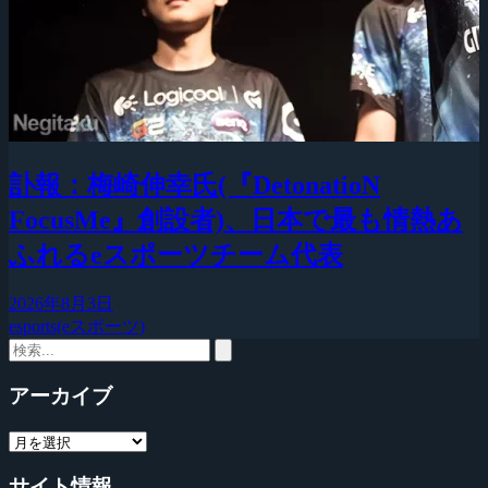
訃報：梅崎伸幸氏(『DetonatioN
FocusMe』創設者)、日本で最も情熱あ
ふれるeスポーツチーム代表
2026年8月3日
esports(eスポーツ)
アーカイブ
サイト情報