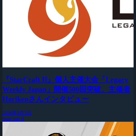
『StarCraft II』個人主催大会「Legacy
Weekly Japan」開催500回突破、主催者
Horikenさんインタビュー
2026年8月5日
StarCraft II