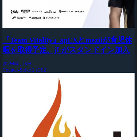
『Team Vitality』apEXとmeziiが育児休
暇を取得予定、jLがスタンドイン加入
2026年8月5日
Counter-Strike 2 (CS2)