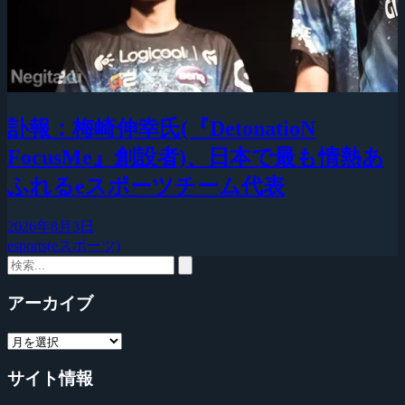
訃報：梅崎伸幸氏(『DetonatioN
FocusMe』創設者)、日本で最も情熱あ
ふれるeスポーツチーム代表
2026年8月3日
esports(eスポーツ)
アーカイブ
サイト情報