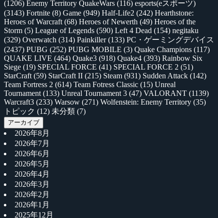
(1206)
Enemy Territory QuakeWars
(116)
esports(eスポーツ)
(3143)
Fortnite
(8)
Game
(949)
Half-Life2
(242)
Hearthstone:
Heroes of Warcraft
(68)
Heroes of Newerth
(49)
Heroes of the
Storm
(5)
League of Legends
(590)
Left 4 Dead
(154)
negitaku
(329)
Overwatch
(314)
Painkiller
(133)
PC・ゲーミングデバイス
(2437)
PUBG
(252)
PUBG MOBILE
(3)
Quake Champions
(117)
QUAKE LIVE
(464)
Quake3
(918)
Quake4
(393)
Rainbow Six
Siege
(19)
SPECIAL FORCE
(41)
SPECIAL FORCE 2
(51)
StarCraft
(59)
StarCraft II
(215)
Steam
(931)
Sudden Attack
(142)
Team Fortress 2
(614)
Team Fotress Classic
(15)
Unreal
Tournament
(133)
Unreal Tournament 3
(47)
VALORANT
(1139)
Warcraft3
(233)
Warsow
(271)
Wolfenstein: Enemy Territory
(35)
トピック
(12)
未分類
(7)
アーカイブ
2026年8月
2026年7月
2026年6月
2026年5月
2026年4月
2026年3月
2026年2月
2026年1月
2025年12月