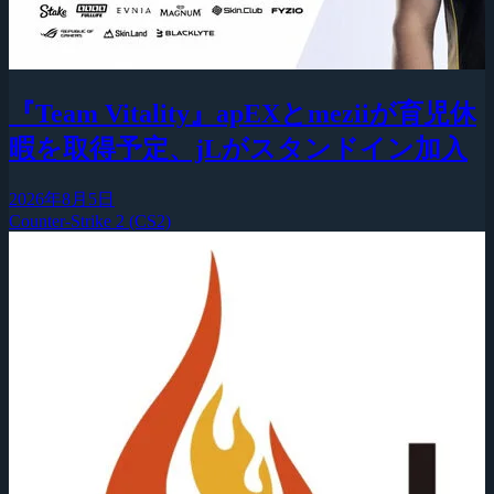
『Team Vitality』apEXとmeziiが育児休
暇を取得予定、jLがスタンドイン加入
2026年8月5日
Counter-Strike 2 (CS2)