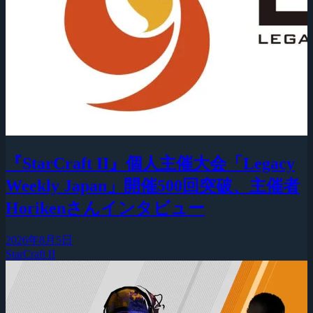
『StarCraft II』個人主催大会「Legacy
Weekly Japan」開催500回突破、主催者
Horikenさんインタビュー
2026年8月5日
StarCraft II