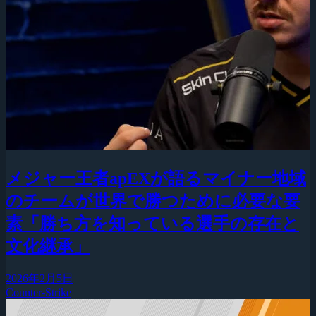
メジャー王者apEXが語るマイナー地域
のチームが世界で勝つために必要な要
素「勝ち方を知っている選手の存在と
文化継承」
2026年2月5日
Counter-Strike