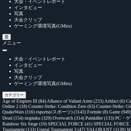
大会・イベントレポート
インタビュー
写真
大会クリップ
ゲーミング環境写真(GMiru)
メニュー
大会・イベントレポート
インタビュー
写真
大会クリップ
ゲーミング環境写真(GMiru)
カテゴリー
Age of Empires III
(84)
Alliance of Valiant Arms
(233)
Artifact
(6)
Ca
Online 2
(18)
Counter-Strike: Condition Zero
(63)
Counter-Strike: G
QuakeWars
(116)
esports(eスポーツ)
(3143)
Fortnite
(8)
Game
(949
Dead
(154)
negitaku
(329)
Overwatch
(314)
Painkiller
(133)
PC・
Rainbow Six Siege
(19)
SPECIAL FORCE
(41)
SPECIAL FORCE
Tournament
(133)
Unreal Tournament 3
(47)
VALORANT
(1139)
Wa