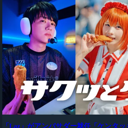
「Laz」がアンバサダー就任「ケンタ