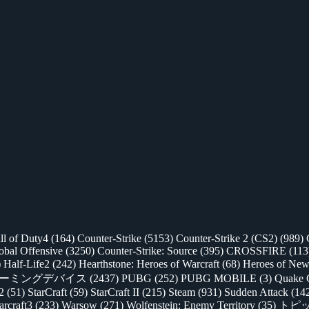
ll of Duty4
(164)
Counter-Strike
(5153)
Counter-Strike 2 (CS2)
(989)
lobal Offensive
(3250)
Counter-Strike: Source
(395)
CROSSFIRE
(113
)
Half-Life2
(242)
Hearthstone: Heroes of Warcraft
(68)
Heroes of New
ゲーミングデバイス
(2437)
PUBG
(252)
PUBG MOBILE
(3)
Quake 
 2
(51)
StarCraft
(59)
StarCraft II
(215)
Steam
(931)
Sudden Attack
(14
rcraft3
(233)
Warsow
(271)
Wolfenstein: Enemy Territory
(35)
トピ