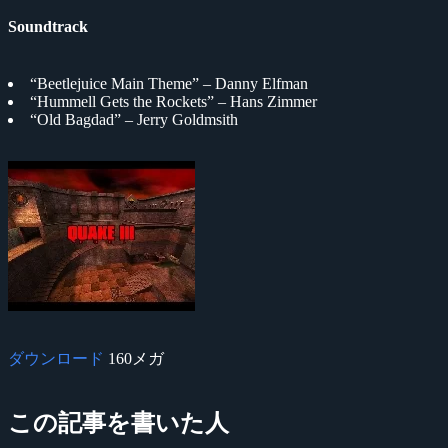
Soundtrack
“Beetlejuice Main Theme” – Danny Elfman
“Hummell Gets the Rockets” – Hans Zimmer
“Old Bagdad” – Jerry Goldmsith
ダウンロード
160メガ
この記事を書いた人