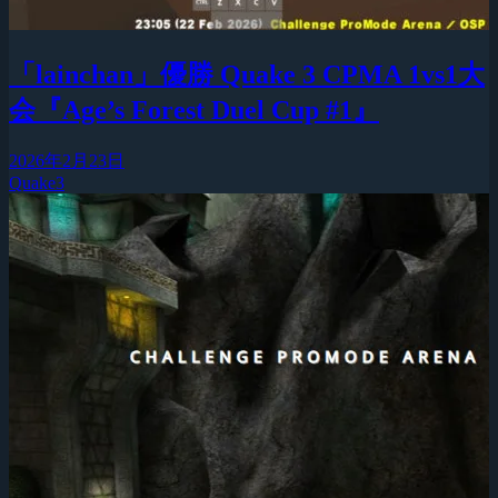
「lainchan」優勝 Quake 3 CPMA 1vs1大
会『Age’s Forest Duel Cup #1』
2026年2月23日
Quake3