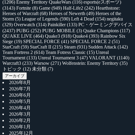
(1206)
Enemy Territory QuakeWars
(116)
esports(eスポーツ)
(3143)
Fortnite
(8)
Game
(949)
Half-Life2
(242)
Hearthstone:
Heroes of Warcraft
(68)
Heroes of Newerth
(49)
Heroes of the
Storm
(5)
League of Legends
(590)
Left 4 Dead
(154)
negitaku
(329)
Overwatch
(314)
Painkiller
(133)
PC・ゲーミングデバイス
(2437)
PUBG
(252)
PUBG MOBILE
(3)
Quake Champions
(117)
QUAKE LIVE
(464)
Quake3
(918)
Quake4
(393)
Rainbow Six
Siege
(19)
SPECIAL FORCE
(41)
SPECIAL FORCE 2
(51)
StarCraft
(59)
StarCraft II
(215)
Steam
(931)
Sudden Attack
(142)
Team Fortress 2
(614)
Team Fotress Classic
(15)
Unreal
Tournament
(133)
Unreal Tournament 3
(47)
VALORANT
(1140)
Warcraft3
(233)
Warsow
(271)
Wolfenstein: Enemy Territory
(35)
トピック
(12)
未分類
(7)
アーカイブ
2026年8月
2026年7月
2026年6月
2026年5月
2026年4月
2026年3月
2026年2月
2026年1月
2025年12月