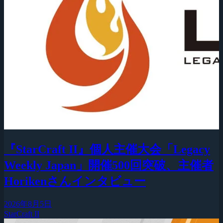
『StarCraft II』個人主催大会「Legacy
Weekly Japan」開催500回突破、主催者
Horikenさんインタビュー
2026年8月5日
StarCraft II