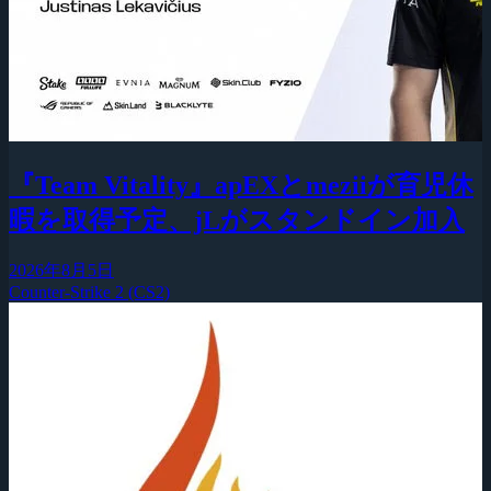
『Team Vitality』apEXとmeziiが育児休
暇を取得予定、jLがスタンドイン加入
2026年8月5日
Counter-Strike 2 (CS2)