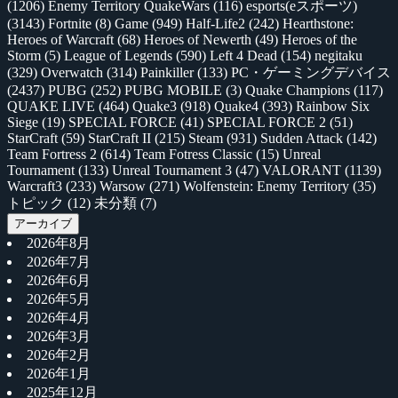
(1206)
Enemy Territory QuakeWars
(116)
esports(eスポーツ)
(3143)
Fortnite
(8)
Game
(949)
Half-Life2
(242)
Hearthstone:
Heroes of Warcraft
(68)
Heroes of Newerth
(49)
Heroes of the
Storm
(5)
League of Legends
(590)
Left 4 Dead
(154)
negitaku
(329)
Overwatch
(314)
Painkiller
(133)
PC・ゲーミングデバイス
(2437)
PUBG
(252)
PUBG MOBILE
(3)
Quake Champions
(117)
QUAKE LIVE
(464)
Quake3
(918)
Quake4
(393)
Rainbow Six
Siege
(19)
SPECIAL FORCE
(41)
SPECIAL FORCE 2
(51)
StarCraft
(59)
StarCraft II
(215)
Steam
(931)
Sudden Attack
(142)
Team Fortress 2
(614)
Team Fotress Classic
(15)
Unreal
Tournament
(133)
Unreal Tournament 3
(47)
VALORANT
(1139)
Warcraft3
(233)
Warsow
(271)
Wolfenstein: Enemy Territory
(35)
トピック
(12)
未分類
(7)
アーカイブ
2026年8月
2026年7月
2026年6月
2026年5月
2026年4月
2026年3月
2026年2月
2026年1月
2025年12月