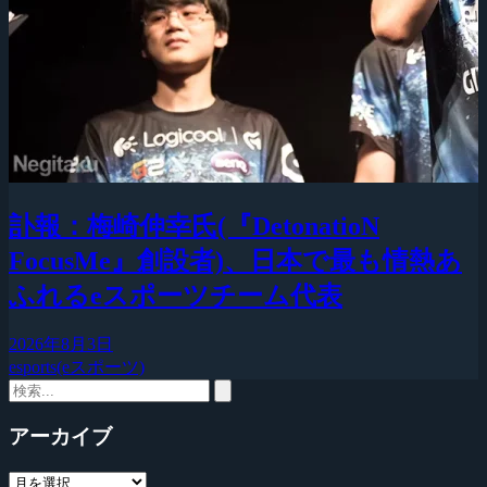
訃報：梅崎伸幸氏(『DetonatioN
FocusMe』創設者)、日本で最も情熱あ
ふれるeスポーツチーム代表
2026年8月3日
esports(eスポーツ)
アーカイブ