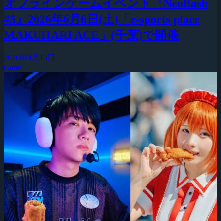
オフラインゲームイベント『NeoBash
#5』2026年6月6日(土)「e-sports place
MAKUHARI ACE」(千葉)で開催
2026年4月15日
Game