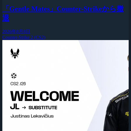
「Gentle Mates」Counter-Strikeから撤
退
2026年8月8日
Counter-Strike 2 (CS2)