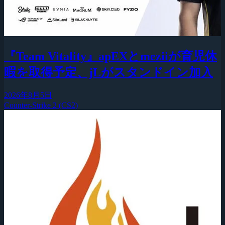
『Team Vitality』apEXとmeziiが育児休
暇を取得予定、jLがスタンドイン加入
2026年8月5日
Counter-Strike 2 (CS2)