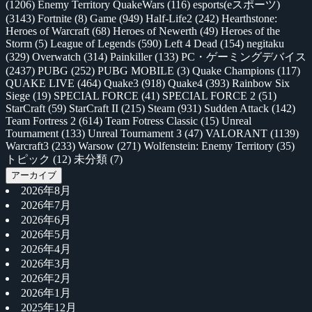
(1206)
Enemy Territory QuakeWars
(116)
esports(eスポーツ)
(3143)
Fortnite
(8)
Game
(949)
Half-Life2
(242)
Hearthstone:
Heroes of Warcraft
(68)
Heroes of Newerth
(49)
Heroes of the
Storm
(5)
League of Legends
(590)
Left 4 Dead
(154)
negitaku
(329)
Overwatch
(314)
Painkiller
(133)
PC・ゲーミングデバイス
(2437)
PUBG
(252)
PUBG MOBILE
(3)
Quake Champions
(117)
QUAKE LIVE
(464)
Quake3
(918)
Quake4
(393)
Rainbow Six
Siege
(19)
SPECIAL FORCE
(41)
SPECIAL FORCE 2
(51)
StarCraft
(59)
StarCraft II
(215)
Steam
(931)
Sudden Attack
(142)
Team Fortress 2
(614)
Team Fotress Classic
(15)
Unreal
Tournament
(133)
Unreal Tournament 3
(47)
VALORANT
(1139)
Warcraft3
(233)
Warsow
(271)
Wolfenstein: Enemy Territory
(35)
トピック
(12)
未分類
(7)
アーカイブ
2026年8月
2026年7月
2026年6月
2026年5月
2026年4月
2026年3月
2026年2月
2026年1月
2025年12月