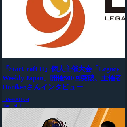
『StarCraft II』個人主催大会「Legacy
Weekly Japan」開催500回突破、主催者
Horikenさんインタビュー
2026年8月5日
StarCraft II