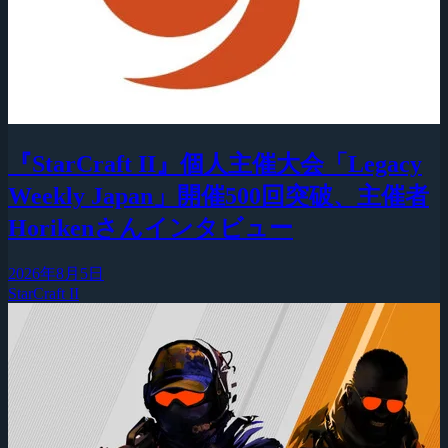
『StarCraft II』個人主催大会「Legacy
Weekly Japan」開催500回突破、主催者
Horikenさんインタビュー
2026年8月5日
StarCraft II