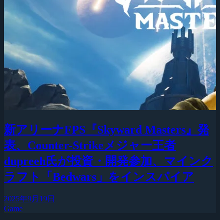
新アリーナFPS『Skyward Masters』発
表、Counter-Strikeメジャー王者
dupreeh氏が投資・開発参加、マインク
ラフト「Bedwars」をインスパイア
2025年9月19日
Game