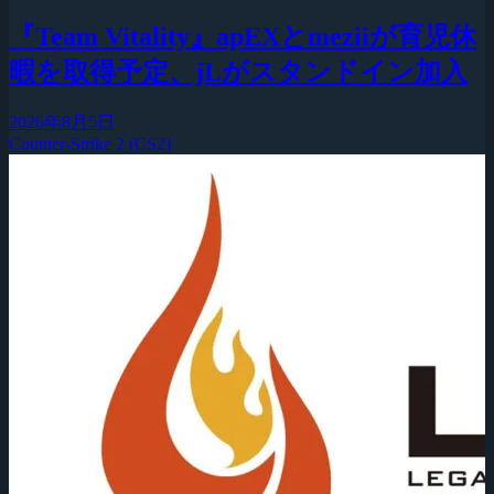
『Team Vitality』apEXとmeziiが育児休
暇を取得予定、jLがスタンドイン加入
2026年8月5日
Counter-Strike 2 (CS2)