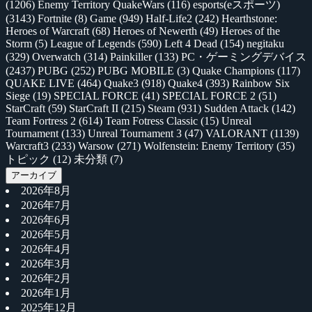
(1206)
Enemy Territory QuakeWars
(116)
esports(eスポーツ)
(3143)
Fortnite
(8)
Game
(949)
Half-Life2
(242)
Hearthstone:
Heroes of Warcraft
(68)
Heroes of Newerth
(49)
Heroes of the
Storm
(5)
League of Legends
(590)
Left 4 Dead
(154)
negitaku
(329)
Overwatch
(314)
Painkiller
(133)
PC・ゲーミングデバイス
(2437)
PUBG
(252)
PUBG MOBILE
(3)
Quake Champions
(117)
QUAKE LIVE
(464)
Quake3
(918)
Quake4
(393)
Rainbow Six
Siege
(19)
SPECIAL FORCE
(41)
SPECIAL FORCE 2
(51)
StarCraft
(59)
StarCraft II
(215)
Steam
(931)
Sudden Attack
(142)
Team Fortress 2
(614)
Team Fotress Classic
(15)
Unreal
Tournament
(133)
Unreal Tournament 3
(47)
VALORANT
(1139)
Warcraft3
(233)
Warsow
(271)
Wolfenstein: Enemy Territory
(35)
トピック
(12)
未分類
(7)
アーカイブ
2026年8月
2026年7月
2026年6月
2026年5月
2026年4月
2026年3月
2026年2月
2026年1月
2025年12月