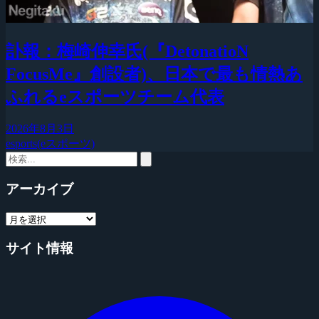
訃報：梅崎伸幸氏(『DetonatioN
FocusMe』創設者)、日本で最も情熱あ
ふれるeスポーツチーム代表
2026年8月3日
esports(eスポーツ)
アーカイブ
サイト情報