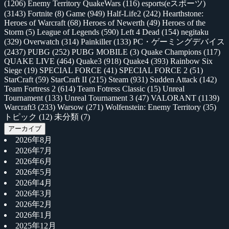
(1206)
Enemy Territory QuakeWars
(116)
esports(eスポーツ)
(3143)
Fortnite
(8)
Game
(949)
Half-Life2
(242)
Hearthstone:
Heroes of Warcraft
(68)
Heroes of Newerth
(49)
Heroes of the
Storm
(5)
League of Legends
(590)
Left 4 Dead
(154)
negitaku
(329)
Overwatch
(314)
Painkiller
(133)
PC・ゲーミングデバイス
(2437)
PUBG
(252)
PUBG MOBILE
(3)
Quake Champions
(117)
QUAKE LIVE
(464)
Quake3
(918)
Quake4
(393)
Rainbow Six
Siege
(19)
SPECIAL FORCE
(41)
SPECIAL FORCE 2
(51)
StarCraft
(59)
StarCraft II
(215)
Steam
(931)
Sudden Attack
(142)
Team Fortress 2
(614)
Team Fotress Classic
(15)
Unreal
Tournament
(133)
Unreal Tournament 3
(47)
VALORANT
(1139)
Warcraft3
(233)
Warsow
(271)
Wolfenstein: Enemy Territory
(35)
トピック
(12)
未分類
(7)
アーカイブ
2026年8月
2026年7月
2026年6月
2026年5月
2026年4月
2026年3月
2026年2月
2026年1月
2025年12月