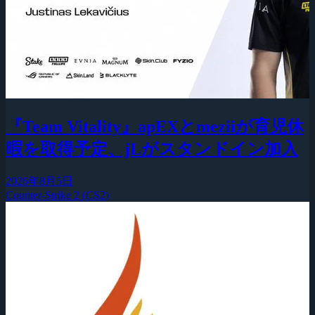
『Team Vitality』apEXとmeziiが育児休
暇を取得予定、jLがスタンドイン加入
2026年8月5日
Counter-Strike 2 (CS2)