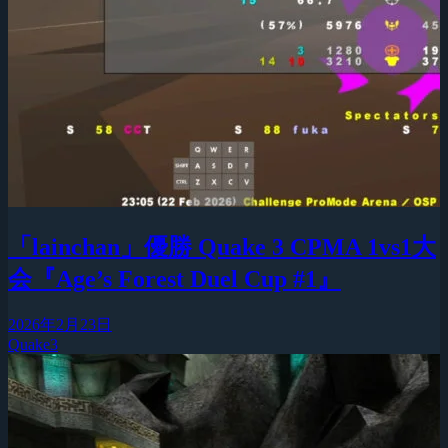
「lainchan」優勝 Quake 3 CPMA 1vs1大
会『Age’s Forest Duel Cup #1』
2026年2月23日
Quake3