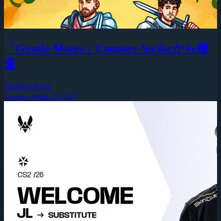
「Gentle Mates」Counter-Strikeから撤
退
2026年8月8日
Counter-Strike 2 (CS2)