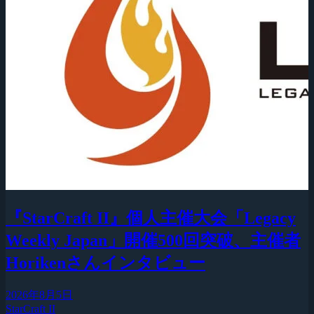
『StarCraft II』個人主催大会「Legacy
Weekly Japan」開催500回突破、主催者
Horikenさんインタビュー
2026年8月5日
StarCraft II