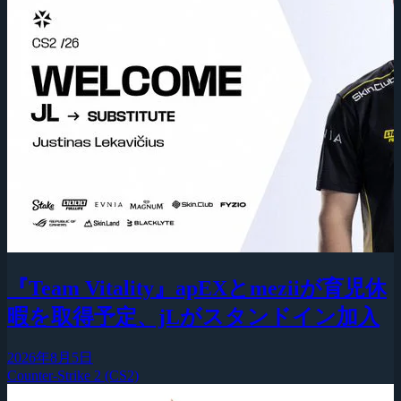
『Team Vitality』apEXとmeziiが育児休
暇を取得予定、jLがスタンドイン加入
2026年8月5日
Counter-Strike 2 (CS2)