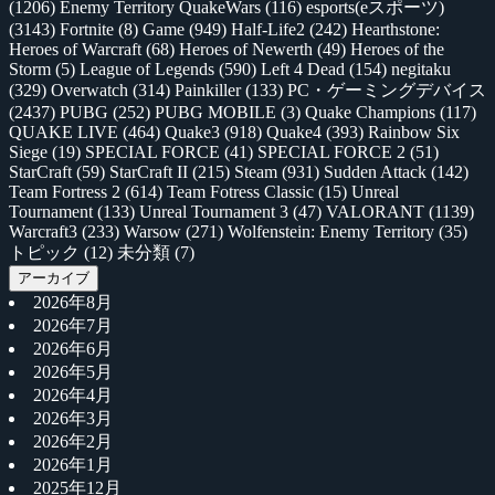
(1206)
Enemy Territory QuakeWars
(116)
esports(eスポーツ)
(3143)
Fortnite
(8)
Game
(949)
Half-Life2
(242)
Hearthstone:
Heroes of Warcraft
(68)
Heroes of Newerth
(49)
Heroes of the
Storm
(5)
League of Legends
(590)
Left 4 Dead
(154)
negitaku
(329)
Overwatch
(314)
Painkiller
(133)
PC・ゲーミングデバイス
(2437)
PUBG
(252)
PUBG MOBILE
(3)
Quake Champions
(117)
QUAKE LIVE
(464)
Quake3
(918)
Quake4
(393)
Rainbow Six
Siege
(19)
SPECIAL FORCE
(41)
SPECIAL FORCE 2
(51)
StarCraft
(59)
StarCraft II
(215)
Steam
(931)
Sudden Attack
(142)
Team Fortress 2
(614)
Team Fotress Classic
(15)
Unreal
Tournament
(133)
Unreal Tournament 3
(47)
VALORANT
(1139)
Warcraft3
(233)
Warsow
(271)
Wolfenstein: Enemy Territory
(35)
トピック
(12)
未分類
(7)
アーカイブ
2026年8月
2026年7月
2026年6月
2026年5月
2026年4月
2026年3月
2026年2月
2026年1月
2025年12月