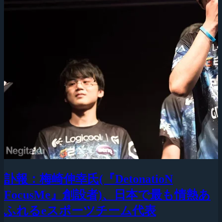
訃報：梅崎伸幸氏(『DetonatioN
FocusMe』創設者)、日本で最も情熱あ
ふれるeスポーツチーム代表