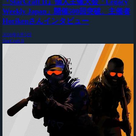
『StarCraft II』個人主催大会「Legacy
Weekly Japan」開催500回突破、主催者
Horikenさんインタビュー
2026年8月5日
StarCraft II