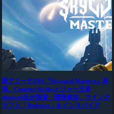
新アリーナFPS『Skyward Masters』発
表、Counter-Strikeメジャー王者
dupreeh氏が投資・開発参加、マインク
ラフト「Bedwars」をインスパイア