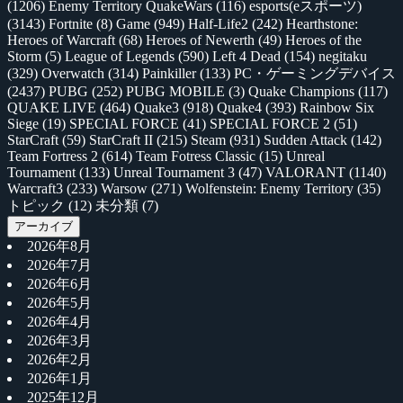
(1206)
Enemy Territory QuakeWars
(116)
esports(eスポーツ)
(3143)
Fortnite
(8)
Game
(949)
Half-Life2
(242)
Hearthstone:
Heroes of Warcraft
(68)
Heroes of Newerth
(49)
Heroes of the
Storm
(5)
League of Legends
(590)
Left 4 Dead
(154)
negitaku
(329)
Overwatch
(314)
Painkiller
(133)
PC・ゲーミングデバイス
(2437)
PUBG
(252)
PUBG MOBILE
(3)
Quake Champions
(117)
QUAKE LIVE
(464)
Quake3
(918)
Quake4
(393)
Rainbow Six
Siege
(19)
SPECIAL FORCE
(41)
SPECIAL FORCE 2
(51)
StarCraft
(59)
StarCraft II
(215)
Steam
(931)
Sudden Attack
(142)
Team Fortress 2
(614)
Team Fotress Classic
(15)
Unreal
Tournament
(133)
Unreal Tournament 3
(47)
VALORANT
(1140)
Warcraft3
(233)
Warsow
(271)
Wolfenstein: Enemy Territory
(35)
トピック
(12)
未分類
(7)
アーカイブ
2026年8月
2026年7月
2026年6月
2026年5月
2026年4月
2026年3月
2026年2月
2026年1月
2025年12月