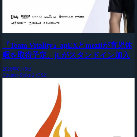
『Team Vitality』apEXとmeziiが育児休
暇を取得予定、jLがスタンドイン加入
2026年8月5日
Counter-Strike 2 (CS2)