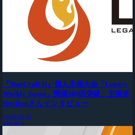
『StarCraft II』個人主催大会「Legacy
Weekly Japan」開催500回突破、主催者
Horikenさんインタビュー
2026年8月5日
StarCraft II