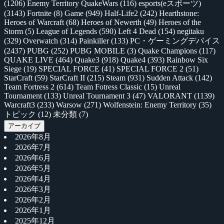
(1206)
Enemy Territory QuakeWars
(116)
esports(eスポーツ)
(3143)
Fortnite
(8)
Game
(949)
Half-Life2
(242)
Hearthstone:
Heroes of Warcraft
(68)
Heroes of Newerth
(49)
Heroes of the
Storm
(5)
League of Legends
(590)
Left 4 Dead
(154)
negitaku
(329)
Overwatch
(314)
Painkiller
(133)
PC・ゲーミングデバイス
(2437)
PUBG
(252)
PUBG MOBILE
(3)
Quake Champions
(117)
QUAKE LIVE
(464)
Quake3
(918)
Quake4
(393)
Rainbow Six
Siege
(19)
SPECIAL FORCE
(41)
SPECIAL FORCE 2
(51)
StarCraft
(59)
StarCraft II
(215)
Steam
(931)
Sudden Attack
(142)
Team Fortress 2
(614)
Team Fotress Classic
(15)
Unreal
Tournament
(133)
Unreal Tournament 3
(47)
VALORANT
(1139)
Warcraft3
(233)
Warsow
(271)
Wolfenstein: Enemy Territory
(35)
トピック
(12)
未分類
(7)
アーカイブ
2026年8月
2026年7月
2026年6月
2026年5月
2026年4月
2026年3月
2026年2月
2026年1月
2025年12月