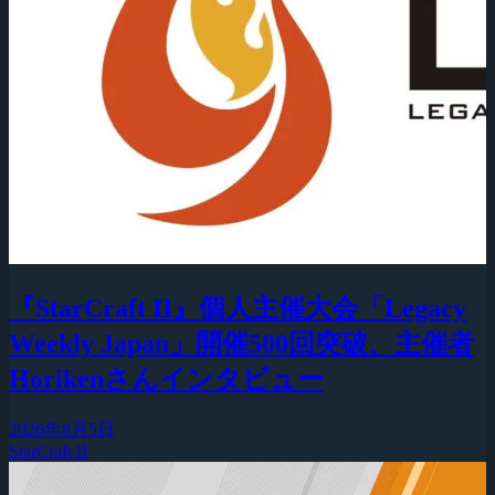
『StarCraft II』個人主催大会「Legacy
Weekly Japan」開催500回突破、主催者
Horikenさんインタビュー
2026年8月5日
StarCraft II