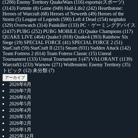
(1206)
Enemy Territory QuakeWars
(116)
esports(eスポーツ)
(3143)
Fortnite
(8)
Game
(949)
Half-Life2
(242)
Hearthstone:
Heroes of Warcraft
(68)
Heroes of Newerth
(49)
Heroes of the
Storm
(5)
League of Legends
(590)
Left 4 Dead
(154)
negitaku
(329)
Overwatch
(314)
Painkiller
(133)
PC・ゲーミングデバイス
(2437)
PUBG
(252)
PUBG MOBILE
(3)
Quake Champions
(117)
QUAKE LIVE
(464)
Quake3
(918)
Quake4
(393)
Rainbow Six
Siege
(19)
SPECIAL FORCE
(41)
SPECIAL FORCE 2
(51)
StarCraft
(59)
StarCraft II
(215)
Steam
(931)
Sudden Attack
(142)
Team Fortress 2
(614)
Team Fotress Classic
(15)
Unreal
Tournament
(133)
Unreal Tournament 3
(47)
VALORANT
(1139)
Warcraft3
(233)
Warsow
(271)
Wolfenstein: Enemy Territory
(35)
トピック
(12)
未分類
(7)
アーカイブ
2026年8月
2026年7月
2026年6月
2026年5月
2026年4月
2026年3月
2026年2月
2026年1月
2025年12月