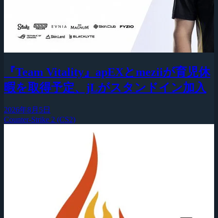
『Team Vitality』apEXとmeziiが育児休
暇を取得予定、jLがスタンドイン加入
2026年8月5日
Counter-Strike 2 (CS2)