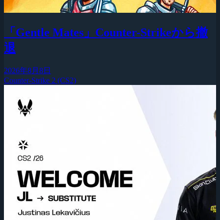
「Gentle Mates」Counter-Strikeから撤
退
2026年8月8日
Counter-Strike 2 (CS2)