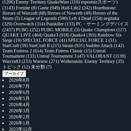
(1206)
Enemy Territory QuakeWars
(116)
esports(eスポーツ)
(3143)
Fortnite
(8)
Game
(949)
Half-Life2
(242)
Hearthstone:
Heroes of Warcraft
(68)
Heroes of Newerth
(49)
Heroes of the
Storm
(5)
League of Legends
(590)
Left 4 Dead
(154)
negitaku
(329)
Overwatch
(314)
Painkiller
(133)
PC・ゲーミングデバイス
(2437)
PUBG
(252)
PUBG MOBILE
(3)
Quake Champions
(117)
QUAKE LIVE
(464)
Quake3
(918)
Quake4
(393)
Rainbow Six
Siege
(19)
SPECIAL FORCE
(41)
SPECIAL FORCE 2
(51)
StarCraft
(59)
StarCraft II
(215)
Steam
(931)
Sudden Attack
(142)
Team Fortress 2
(614)
Team Fotress Classic
(15)
Unreal
Tournament
(133)
Unreal Tournament 3
(47)
VALORANT
(1139)
Warcraft3
(233)
Warsow
(271)
Wolfenstein: Enemy Territory
(35)
トピック
(12)
未分類
(7)
アーカイブ
2026年8月
2026年7月
2026年6月
2026年5月
2026年4月
2026年3月
2026年2月
2026年1月
2025年12月