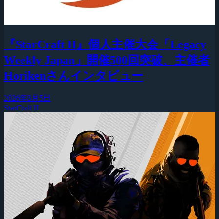
『StarCraft II』個人主催大会「Legacy
Weekly Japan」開催500回突破、主催者
Horikenさんインタビュー
2026年8月5日
StarCraft II