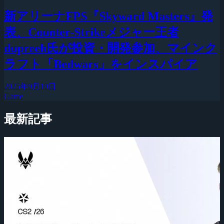
新アリーナFPS『Skyward Masters』発
表、Counter-Strikeメジャー王者
dupreeh氏が投資・開発参加、マインク
ラフト「Bedwars」をインスパイア
2025年9月19日
Game
最新記事