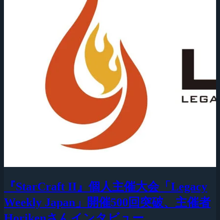
『StarCraft II』個人主催大会「Legacy
Weekly Japan」開催500回突破、主催者
Horikenさんインタビュー