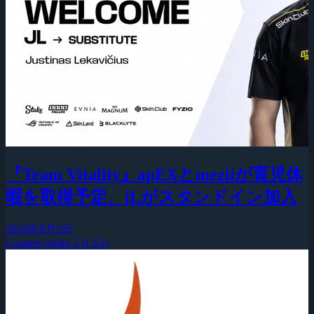
『Team Vitality』apEXとmeziiが育児休
暇を取得予定、jLがスタンドイン加入
2026年8月5日
Counter-Strike 2 (CS2)