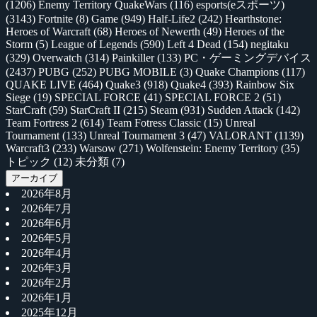
(1206)
Enemy Territory QuakeWars
(116)
esports(eスポーツ)
(3143)
Fortnite
(8)
Game
(949)
Half-Life2
(242)
Hearthstone:
Heroes of Warcraft
(68)
Heroes of Newerth
(49)
Heroes of the
Storm
(5)
League of Legends
(590)
Left 4 Dead
(154)
negitaku
(329)
Overwatch
(314)
Painkiller
(133)
PC・ゲーミングデバイス
(2437)
PUBG
(252)
PUBG MOBILE
(3)
Quake Champions
(117)
QUAKE LIVE
(464)
Quake3
(918)
Quake4
(393)
Rainbow Six
Siege
(19)
SPECIAL FORCE
(41)
SPECIAL FORCE 2
(51)
StarCraft
(59)
StarCraft II
(215)
Steam
(931)
Sudden Attack
(142)
Team Fortress 2
(614)
Team Fotress Classic
(15)
Unreal
Tournament
(133)
Unreal Tournament 3
(47)
VALORANT
(1139)
Warcraft3
(233)
Warsow
(271)
Wolfenstein: Enemy Territory
(35)
トピック
(12)
未分類
(7)
アーカイブ
2026年8月
2026年7月
2026年6月
2026年5月
2026年4月
2026年3月
2026年2月
2026年1月
2025年12月