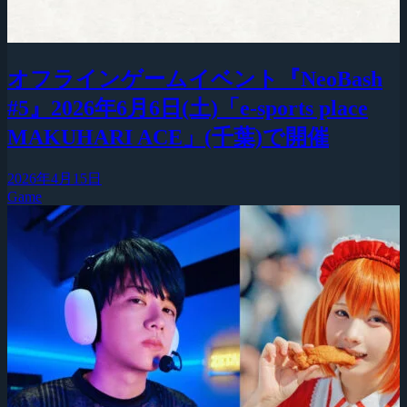
オフラインゲームイベント『NeoBash
#5』2026年6月6日(土)「e-sports place
MAKUHARI ACE」(千葉)で開催
2026年4月15日
Game