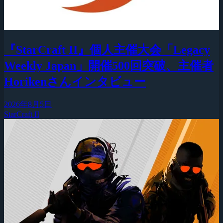
『StarCraft II』個人主催大会「Legacy
Weekly Japan」開催500回突破、主催者
Horikenさんインタビュー
2026年8月5日
StarCraft II