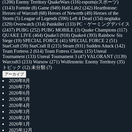
(1206)
Enemy Territory QuakeWars
(116)
esports(eスポーツ)
(3143)
Fortnite
(8)
Game
(949)
Half-Life2
(242)
Hearthstone:
Heroes of Warcraft
(68)
Heroes of Newerth
(49)
Heroes of the
Storm
(5)
League of Legends
(590)
Left 4 Dead
(154)
negitaku
(329)
Overwatch
(314)
Painkiller
(133)
PC・ゲーミングデバイス
(2437)
PUBG
(252)
PUBG MOBILE
(3)
Quake Champions
(117)
QUAKE LIVE
(464)
Quake3
(918)
Quake4
(393)
Rainbow Six
Siege
(19)
SPECIAL FORCE
(41)
SPECIAL FORCE 2
(51)
StarCraft
(59)
StarCraft II
(215)
Steam
(931)
Sudden Attack
(142)
Team Fortress 2
(614)
Team Fotress Classic
(15)
Unreal
Tournament
(133)
Unreal Tournament 3
(47)
VALORANT
(1139)
Warcraft3
(233)
Warsow
(271)
Wolfenstein: Enemy Territory
(35)
トピック
(12)
未分類
(7)
アーカイブ
2026年8月
2026年7月
2026年6月
2026年5月
2026年4月
2026年3月
2026年2月
2026年1月
2025年12月