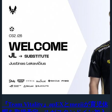
『Team Vitality』apEXとmeziiが育児休