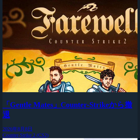
「Gentle Mates」Counter-Strikeから撤
退
2026年8月8日
Counter-Strike 2 (CS2)