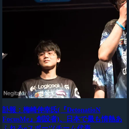
訃報：梅崎伸幸氏(『DetonatioN
FocusMe』創設者)、日本で最も情熱あ
ふれるeスポーツチーム代表