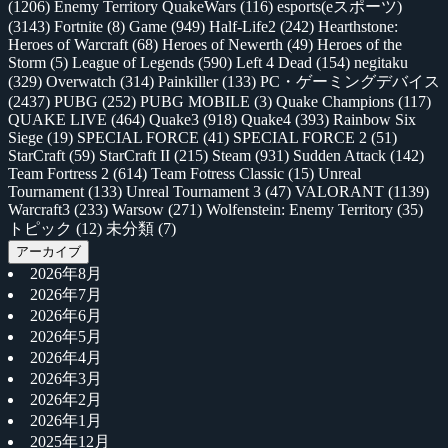
(1206)
Enemy Territory QuakeWars
(116)
esports(eスポーツ)
(3143)
Fortnite
(8)
Game
(949)
Half-Life2
(242)
Hearthstone:
Heroes of Warcraft
(68)
Heroes of Newerth
(49)
Heroes of the
Storm
(5)
League of Legends
(590)
Left 4 Dead
(154)
negitaku
(329)
Overwatch
(314)
Painkiller
(133)
PC・ゲーミングデバイス
(2437)
PUBG
(252)
PUBG MOBILE
(3)
Quake Champions
(117)
QUAKE LIVE
(464)
Quake3
(918)
Quake4
(393)
Rainbow Six
Siege
(19)
SPECIAL FORCE
(41)
SPECIAL FORCE 2
(51)
StarCraft
(59)
StarCraft II
(215)
Steam
(931)
Sudden Attack
(142)
Team Fortress 2
(614)
Team Fotress Classic
(15)
Unreal
Tournament
(133)
Unreal Tournament 3
(47)
VALORANT
(1139)
Warcraft3
(233)
Warsow
(271)
Wolfenstein: Enemy Territory
(35)
トピック
(12)
未分類
(7)
アーカイブ
2026年8月
2026年7月
2026年6月
2026年5月
2026年4月
2026年3月
2026年2月
2026年1月
2025年12月