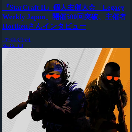
『StarCraft II』個人主催大会「Legacy
Weekly Japan」開催500回突破、主催者
Horikenさんインタビュー
2026年8月5日
StarCraft II