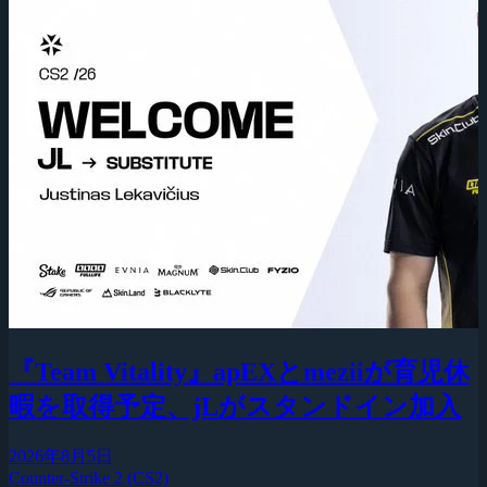
『Team Vitality』apEXとmeziiが育児休
暇を取得予定、jLがスタンドイン加入
2026年8月5日
Counter-Strike 2 (CS2)